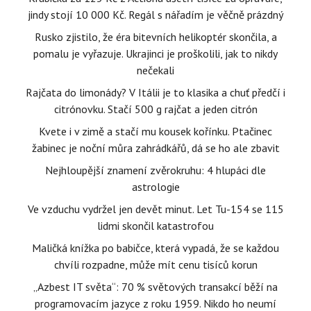
jindy stojí 10 000 Kč. Regál s nářadím je věčně prázdný
Rusko zjistilo, že éra bitevních helikoptér skončila, a
pomalu je vyřazuje. Ukrajinci je proškolili, jak to nikdy
nečekali
Rajčata do limonády? V Itálii je to klasika a chuť předčí i
citrónovku. Stačí 500 g rajčat a jeden citrón
Kvete i v zimě a stačí mu kousek kořínku. Ptačinec
žabinec je noční můra zahrádkářů, dá se ho ale zbavit
Nejhloupější znamení zvěrokruhu: 4 hlupáci dle
astrologie
Ve vzduchu vydržel jen devět minut. Let Tu-154 se 115
lidmi skončil katastrofou
Maličká knížka po babičce, která vypadá, že se každou
chvíli rozpadne, může mít cenu tisíců korun
„Azbest IT světa“: 70 % světových transakcí běží na
programovacím jazyce z roku 1959. Nikdo ho neumí