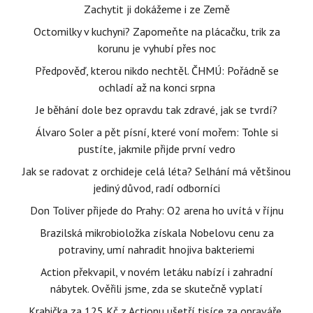
Zachytit ji dokážeme i ze Země
Octomilky v kuchyni? Zapomeňte na plácačku, trik za
korunu je vyhubí přes noc
Předpověď, kterou nikdo nechtěl. ČHMÚ: Pořádně se
ochladí až na konci srpna
Je běhání dole bez opravdu tak zdravé, jak se tvrdí?
Álvaro Soler a pět písní, které voní mořem: Tohle si
pustíte, jakmile přijde první vedro
Jak se radovat z orchideje celá léta? Selhání má většinou
jediný důvod, radí odborníci
Don Toliver přijede do Prahy: O2 arena ho uvítá v říjnu
Brazilská mikrobioložka získala Nobelovu cenu za
potraviny, umí nahradit hnojiva bakteriemi
Action překvapil, v novém letáku nabízí i zahradní
nábytek. Ověřili jsme, zda se skutečně vyplatí
Krabička za 125 Kč z Actionu ušetří tisíce za opraváře,