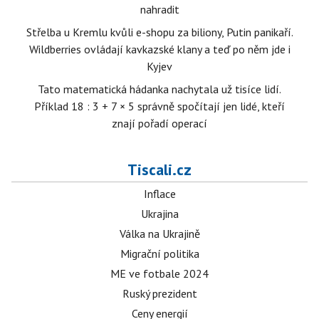
nahradit
Střelba u Kremlu kvůli e-shopu za biliony, Putin panikaří.
Wildberries ovládají kavkazské klany a teď po něm jde i
Kyjev
Tato matematická hádanka nachytala už tisíce lidí.
Příklad 18 : 3 + 7 × 5 správně spočítají jen lidé, kteří
znají pořadí operací
Tiscali.cz
Inflace
Ukrajina
Válka na Ukrajině
Migrační politika
ME ve fotbale 2024
Ruský prezident
Ceny energií