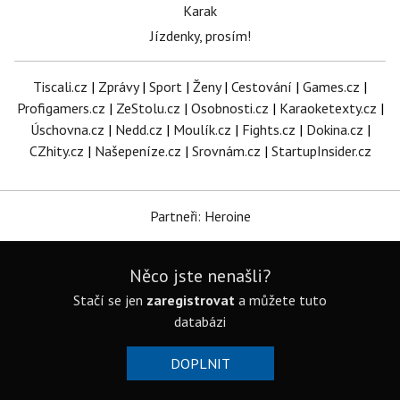
Karak
Jízdenky, prosím!
Tiscali.cz
|
Zprávy
|
Sport
|
Ženy
|
Cestování
|
Games.cz
|
Profigamers.cz
|
ZeStolu.cz
|
Osobnosti.cz
|
Karaoketexty.cz
|
Úschovna.cz
|
Nedd.cz
|
Moulík.cz
|
Fights.cz
|
Dokina.cz
|
CZhity.cz
|
Našepeníze.cz
|
Srovnám.cz
|
StartupInsider.cz
Partneři: Heroine
Něco jste nenašli?
Stačí se jen
zaregistrovat
a můžete tuto
databázi
DOPLNIT