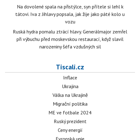
Na dovolené spala na přistýlce, syn přítele si lehl k
tátovi. Iva z Jihlavy popsala, jak žije jako páté kolo u
vozu
Ruská hydra pomalu ztrácí hlavy. Generálmajor zemřel
při výbuchu před moskevskou restaurací, když slavil
narozeniny šéfa vzdušných sil
Tiscali.cz
Inflace
Ukrajina
Válka na Ukrajině
Migrační politika
ME ve fotbale 2024
Ruský prezident
Ceny energií
Evropská unie