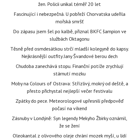
žen. Policii unikal téměř 20 let
Fascinující i nebezpečná. U pobřeží Chorvatska udeřila
mořská smršť
Do zápasu jsem šel po kalbě, přiznal BKFC šampion ve
službách Oktagonu
Těsně před osmdesátkou strčí mladší kolegyně do kapsy.
Nejkrásnější outfity Jany Švandové berou dech
Chudoba zanechává stopu. Finanční potíže zrychlují
stárnutí mozku
Moby na Colours of Ostrava: Střízlivý, mokrý od deště, a
přesto přichystal nejlepší večer festivalu
Zpátky do pece. Meteorologové upřesnili předpověď
počasí na víkend
Zásnuby v Londýně: Syn legendy Mekyho Žbirky oznámil,
že se žení
Oleokantal z olivového oleje chrání mozek myší, u lidí