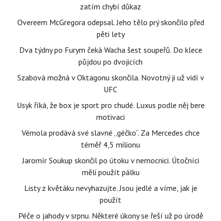
zatím chybí důkaz
Overeem McGregora odepsal. Jeho tělo prý skončilo před
pěti lety
Dva týdny po Furym čeká Wacha šest soupeřů. Do klece
půjdou po dvojicích
Szabová možná v Oktagonu skončila. Novotný ji už vidí v
UFC
Usyk říká, že box je sport pro chudé. Luxus podle něj bere
motivaci
Vémola prodává své slavné „géčko“. Za Mercedes chce
téměř 4,5 milionu
Jaromír Soukup skončil po útoku v nemocnici. Útočníci
měli použít pálku
Listy z květáku nevyhazujte. Jsou jedlé a víme, jak je
použít
Péče o jahody v srpnu. Některé úkony se řeší už po úrodě