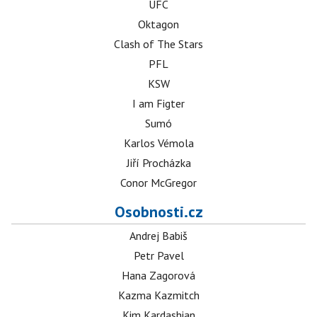
UFC
Oktagon
Clash of The Stars
PFL
KSW
I am Figter
Sumó
Karlos Vémola
Jiří Procházka
Conor McGregor
Osobnosti.cz
Andrej Babiš
Petr Pavel
Hana Zagorová
Kazma Kazmitch
Kim Kardashian