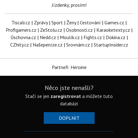
Jízdenky, prosím!
Tiscali.cz
|
Zprávy
|
Sport
|
Ženy
|
Cestování
|
Games.cz
|
Profigamers.cz
|
ZeStolu.cz
|
Osobnosti.cz
|
Karaoketexty.cz
|
Úschovna.cz
|
Nedd.cz
|
Moulík.cz
|
Fights.cz
|
Dokina.cz
|
CZhity.cz
|
Našepeníze.cz
|
Srovnám.cz
|
StartupInsider.cz
Partneři: Heroine
Něco jste nenašli?
Stačí se jen
zaregistrovat
a můžete tuto
databázi
DOPLNIT