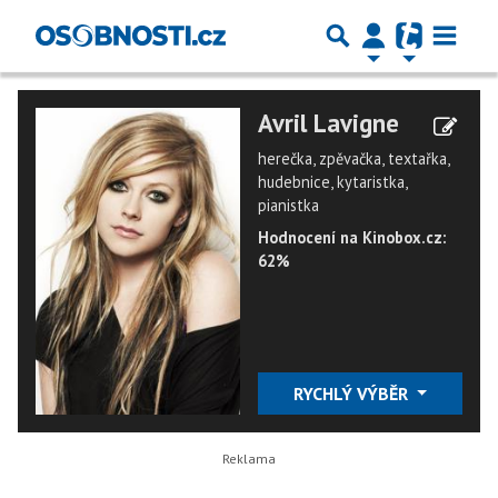
Avril Lavigne
herečka, zpěvačka, textařka,
hudebnice, kytaristka,
pianistka
Hodnocení na Kinobox.cz:
62%
RYCHLÝ VÝBĚR