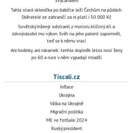
Švýcarskem
Tahle stará sklenička po babičce leží Čechům na půdách.
Sběratelé ze zahraničí za ni platí i 50 000 Kč
Sovětský inženýr odstranil z motoru klíčový díl a
zdvojnásobil mu výkon. Svět na jeho patent zapomněl,
teď se k němu vrací
Ani hodinky, ani náramek: tenhle doplněk letos nosí ženy
po 60 a ruce v něm vypadají mladší
Tiscali.cz
Inflace
Ukrajina
Válka na Ukrajině
Migrační politika
ME ve fotbale 2024
Ruský prezident