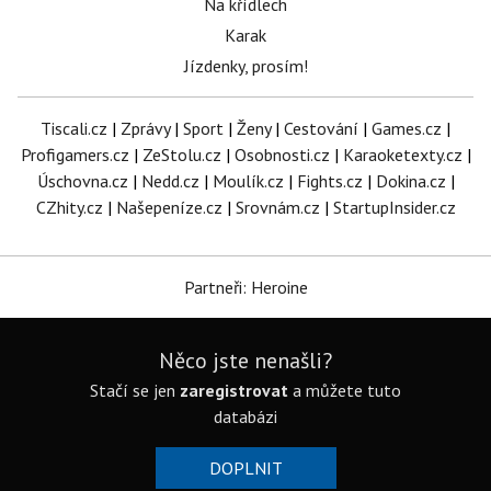
Na křídlech
Karak
Jízdenky, prosím!
Tiscali.cz
|
Zprávy
|
Sport
|
Ženy
|
Cestování
|
Games.cz
|
Profigamers.cz
|
ZeStolu.cz
|
Osobnosti.cz
|
Karaoketexty.cz
|
Úschovna.cz
|
Nedd.cz
|
Moulík.cz
|
Fights.cz
|
Dokina.cz
|
CZhity.cz
|
Našepeníze.cz
|
Srovnám.cz
|
StartupInsider.cz
Partneři: Heroine
Něco jste nenašli?
Stačí se jen
zaregistrovat
a můžete tuto
databázi
DOPLNIT