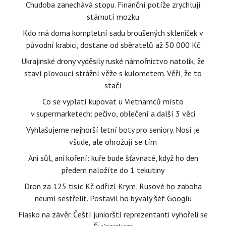
Chudoba zanechává stopu. Finanční potíže zrychlují
stárnutí mozku
Kdo má doma kompletní sadu broušených skleniček v
původní krabici, dostane od sběratelů až 50 000 Kč
Ukrajinské drony vyděsily ruské námořnictvo natolik, že
staví plovoucí strážní věže s kulometem. Věří, že to
stačí
Co se vyplatí kupovat u Vietnamců místo
v supermarketech: pečivo, oblečení a další 3 věci
Vyhlašujeme nejhorší letní boty pro seniory. Nosí je
všude, ale ohrožují se tím
Ani sůl, ani koření: kuře bude šťavnaté, když ho den
předem naložíte do 1 tekutiny
Dron za 125 tisíc Kč odřízl Krym, Rusové ho zaboha
neumí sestřelit. Postavil ho bývalý šéf Googlu
Fiasko na závěr. Čeští juniorští reprezentanti vyhořeli se