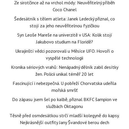
Ze sirotčince až na vrchol módy: Neuvěřitelný příběh
Coco Chanel
Šedesátník s tělem atleta: Janek Ledecký přiznal, co
stojí za jeho neuvěřitelnou fyzičkou
Syn Leoše Mareše na univerzitě v USA: Kolik stojí
Jakubovo studium na Floridě?
Ukrajinští vědci pozorovali u Měsíce UFO. Hovoří o
vyspělé technologii
Kronika sériových vrahů: Nenápadný dělník zabil desítky
žen. Policii unikal téměř 20 let
Fascinující i nebezpečná. U pobřeží Chorvatska udeřila
mořská smršť
Do zápasu jsem šel po kalbě, přiznal BKFC šampion ve
službách Oktagonu
Těsně před osmdesátkou strčí mladší kolegyně do kapsy.
Nejkrásnější outfity Jany Švandové berou dech