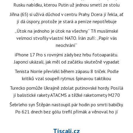
Rusku nabídku, kterou Putin už jednou smetl ze stolu
Jiřina (65) si užívá důchod v centru Prahy. Dcera jí řekla, ať
jí dá úspory, protože je stará a peníze nepotřebuje
„Útok na jednoho je útok na všechny.“ Tři muslimské
velmoci stvořily vlastní NATO. Írán zuří: „Papír vás
neochrání“
iPhone 17 Pro s rovnými zády bez hrbu fotoaparátu.
Japonci ukázali, jak měl od začátku skutečně vypadat
Tenista Norrie převlékl během zápasu 8 triček. Podle
kritiků vzal soupeři rytmus špinavou taktikou
Turecko pomůže Ukrajině zdolat putinovské hordy. Posílá
jí balistické rakety ATACMS a těžké raketomety M270
Šebrleho syn Štěpán nastoupil pár hodin po smrti babičky.
Po 621 dnech bez gólu trefil přímák a věnoval ho jí
Tiscali.cz