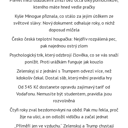
Plevel mezi dlaždicemi zmizí bez octa díky pomocníkovi,
kterého máte hned vedle pračky
Kylie Minogue přiznala, co stálo za jejím útěkem ze
světové slávy: Nový dokument odhaluje roky, o nichž
doposud mlčela
Česko česká teplotní houpačka: Nejdřív rozpálená pec,
pak najednou ostrý zlom
Psychologický trik, který odzbrojí člověka, co se vás snaží
ponížit. Proti urážkám funguje jak kouzlo
Zelenskyj si z jednání s Trumpem odvezl více, než
kdokoliv čekal. Dostal slib, který mění pravidla hry
Od 345 Kč dostanete opravdu zajímavý tarif od
Vodafonu. Nemusíte být studentem, pravidla jsou
rozvolněná
Čtyři roky zval bezdomovkyni na oběd. Pak mu řekla, proč
žije na ulici, a on odložil vidličku a začal jednat
„Příměří jen ve vzduchu.“ Zelenskyj a Trump chystají