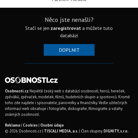
Něco jste nenašli?
Stačí se jen
zaregistrovat
a můžete tuto
databázi
DOPLNIT
Osobnosti.cz
Největší český web s databází osobností, herců, hereček,
zpěváků, zpěvaček, modelek, filmů, hudebních skupin a sportovců. Kromě
toho zde najdete i spisovatele, panovníky a finančníky. Vedle užitečných
informací web obsahuje i fotografie, diskografie, filmografie a vztahy
známých osobností.
Reklama
|
Cookies
|
Osobní údaje
© 2026 Osobnosti.cz |
TISCALI MEDIA, a.s.
| Člen skupiny
DIGNITY, s.r.o.