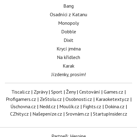
Bang
Osadníci z Katanu
Monopoly
Dobble
Dixit
Krycí jména
Na křídlech
Karak
Jízdenky, prosím!
Tiscali.cz
|
Zprávy
|
Sport
|
Ženy
|
Cestování
|
Games.cz
|
Profigamers.cz
|
ZeStolu.cz
|
Osobnosti.cz
|
Karaoketexty.cz
|
Úschovna.cz
|
Nedd.cz
|
Moulík.cz
|
Fights.cz
|
Dokina.cz
|
CZhity.cz
|
Našepeníze.cz
|
Srovnám.cz
|
StartupInsider.cz
Partneři: Heroine