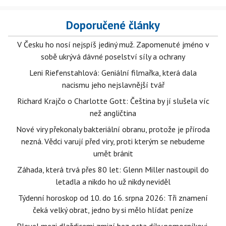
Doporučené články
V Česku ho nosí nejspíš jediný muž. Zapomenuté jméno v
sobě ukrývá dávné poselství síly a ochrany
Leni Riefenstahlová: Geniální filmařka, která dala
nacismu jeho nejslavnější tvář
Richard Krajčo o Charlotte Gott: Čeština by jí slušela víc
než angličtina
Nové viry překonaly bakteriální obranu, protože je příroda
nezná. Vědci varují před viry, proti kterým se nebudeme
umět bránit
Záhada, která trvá přes 80 let: Glenn Miller nastoupil do
letadla a nikdo ho už nikdy neviděl
Týdenní horoskop od 10. do 16. srpna 2026: Tři znamení
čeká velký obrat, jedno by si mělo hlídat peníze