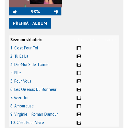
98%
PŘEHRÁT ALBUM
Seznam skladeb:
video
text
karaoke
1. C'est Pour Toi
2. Tu Es La
3. Dis-Moi Si Je T'aime
4. Elle
5. Pour Vous
6. Les Oiseaux Du Bonheur
7. Avec Toi
8. Amoureuse
9. Virginie... Roman D'amour
10. C'est Pour Vivre