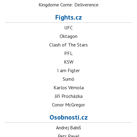
Kingdome Come: Deliverence
Fights.cz
UFC
Oktagon
Clash of The Stars
PFL
KSW
I am Figter
Sumó
Karlos Vémola
Jiří Procházka
Conor McGregor
Osobnosti.cz
Andrej Babiš
Petr Pavel