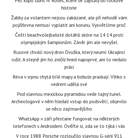
Pět klipů Guns N‘ Roses, které se zapsaly do rockové
historie
Žabky za volantem nejsou zakázané, ale při nehodě vám
pojišťovna nemusí vyplatit ani korunu. Vysvětlíme proč
Čeští beachvolejbalisté dotáhli skóre na 14:14 proti
olympijským šampionům. Závěr jim ale nevyšel
Rusové chválí nový dron Dvuška, který neumí Ukrajinci
rušit. A stejně jim ho zničili hned napoprvé, ani to nedalo
práci
Réva v srpnu chytá bílé mapy a bobule praskají. Vlhko s
vedrem udělá své
Pod slavnou mexickou pyramidou vede tajný tunel.
Archeologové v něm hledali vstup do podsvětí, objevilo
se něco zajímavějšího
WhatsApp v září přestane fungovat na některých
telefonech s Androidem. Ověřte si, zda se to týká i vás
V roce 1988 Porsche rozloučilo slavnou G-sérii 911