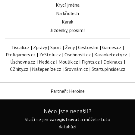
Krycí jména
Na křídlech
Karak
Jízdenky, prosím!
Tiscali.cz
|
Zprávy
|
Sport
|
Ženy
|
Cestování
|
Games.cz
|
Profigamers.cz
|
ZeStolu.cz
|
Osobnosti.cz
|
Karaoketexty.cz
|
Úschovna.cz
|
Nedd.cz
|
Moulík.cz
|
Fights.cz
|
Dokina.cz
|
CZhity.cz
|
Našepeníze.cz
|
Srovnám.cz
|
StartupInsider.cz
Partneři: Heroine
Něco jste nenašli?
Stačí se jen
zaregistrovat
a můžete tuto
databázi