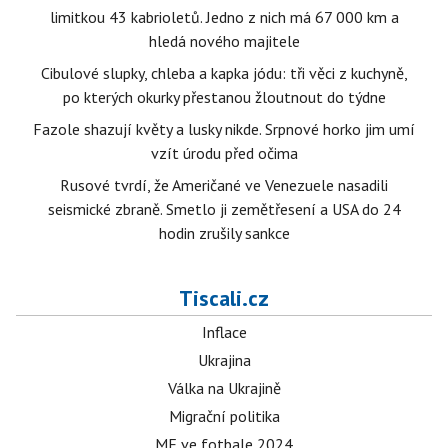
limitkou 43 kabrioletů. Jedno z nich má 67 000 km a
hledá nového majitele
Cibulové slupky, chleba a kapka jódu: tři věci z kuchyně,
po kterých okurky přestanou žloutnout do týdne
Fazole shazují květy a lusky nikde. Srpnové horko jim umí
vzít úrodu před očima
Rusové tvrdí, že Američané ve Venezuele nasadili
seismické zbraně. Smetlo ji zemětřesení a USA do 24
hodin zrušily sankce
Tiscali.cz
Inflace
Ukrajina
Válka na Ukrajině
Migrační politika
ME ve fotbale 2024