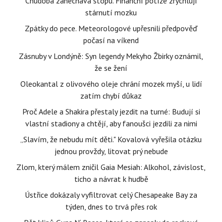
Chudoba zanechává stopu. Finanční potíže zrychlují
stárnutí mozku
Zpátky do pece. Meteorologové upřesnili předpověď
počasí na víkend
Zásnuby v Londýně: Syn legendy Mekyho Žbirky oznámil,
že se žení
Oleokantal z olivového oleje chrání mozek myší, u lidí
zatím chybí důkaz
Proč Adele a Shakira přestaly jezdit na turné: Budují si
vlastní stadiony a chtějí, aby fanoušci jezdili za nimi
„Slavím, že nebudu mít děti." Kovalová vyřešila otázku
jednou provždy, litovat prý nebude
Zlom, který málem zničil Gaia Mesiah: Alkohol, závislost,
ticho a návrat k hudbě
Ústřice dokázaly vyfiltrovat celý Chesapeake Bay za
týden, dnes to trvá přes rok