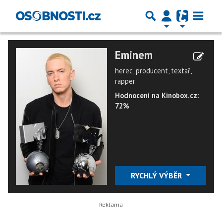
Eminem
herec, producent, textař,
rapper
Hodnocení na Kinobox.cz:
72%
RYCHLÝ VÝBĚR