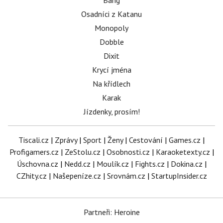
Bang
Osadníci z Katanu
Monopoly
Dobble
Dixit
Krycí jména
Na křídlech
Karak
Jízdenky, prosím!
Tiscali.cz
|
Zprávy
|
Sport
|
Ženy
|
Cestování
|
Games.cz
|
Profigamers.cz
|
ZeStolu.cz
|
Osobnosti.cz
|
Karaoketexty.cz
|
Úschovna.cz
|
Nedd.cz
|
Moulík.cz
|
Fights.cz
|
Dokina.cz
|
CZhity.cz
|
Našepeníze.cz
|
Srovnám.cz
|
StartupInsider.cz
Partneři: Heroine