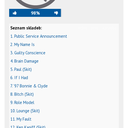
98%
Seznam skladeb:
video
text
karaoke
1. Public Service Announcement
2. My Name Is
3. Guilty Conscience
4. Brain Damage
5. Paul (Skit)
6. If I Had
7. '97 Bonnie & Clyde
8. Bitch (Skit)
9. Role Model
10. Lounge (Skit)
11. My Fault
12. Ken Kaniff (Skit)