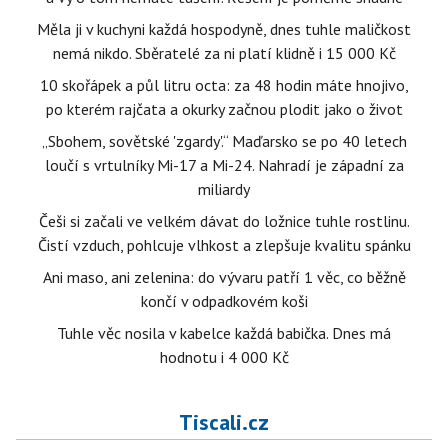
Měla ji v kuchyni každá hospodyně, dnes tuhle maličkost
nemá nikdo. Sběratelé za ni platí klidně i 15 000 Kč
10 skořápek a půl litru octa: za 48 hodin máte hnojivo,
po kterém rajčata a okurky začnou plodit jako o život
„Sbohem, sovětské 'zgardy'.“ Maďarsko se po 40 letech
loučí s vrtulníky Mi-17 a Mi-24. Nahradí je západní za
miliardy
Češi si začali ve velkém dávat do ložnice tuhle rostlinu.
Čistí vzduch, pohlcuje vlhkost a zlepšuje kvalitu spánku
Ani maso, ani zelenina: do vývaru patří 1 věc, co běžně
končí v odpadkovém koši
Tuhle věc nosila v kabelce každá babička. Dnes má
hodnotu i 4 000 Kč
Tiscali.cz