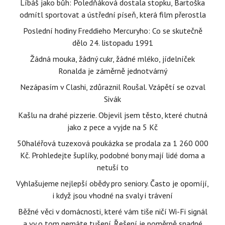
Líbáš jako bůh: Poledňáková dostala stopku, Bartoška
odmítl sportovat a ústřední píseň, která film přerostla
Poslední hodiny Freddieho Mercuryho: Co se skutečně
dělo 24. listopadu 1991
Žádná mouka, žádný cukr, žádné mléko, jídelníček
Ronalda je záměrně jednotvárný
Nezápasím v Clashi, zdůraznil Roušal. Vzápětí se ozval
Sivák
Kašlu na drahé pizzerie. Objevil jsem těsto, které chutná
jako z pece a vyjde na 5 Kč
50haléřová tuzexová poukázka se prodala za 1 260 000
Kč. Prohledejte šuplíky, podobné bony mají lidé doma a
netuší to
Vyhlašujeme nejlepší obědy pro seniory. Často je opomíjí,
i když jsou vhodné na svaly i trávení
Běžné věci v domácnosti, které vám tiše ničí Wi-Fi signál
a vy o tom nemáte tušení. Řešení je poměrně snadné