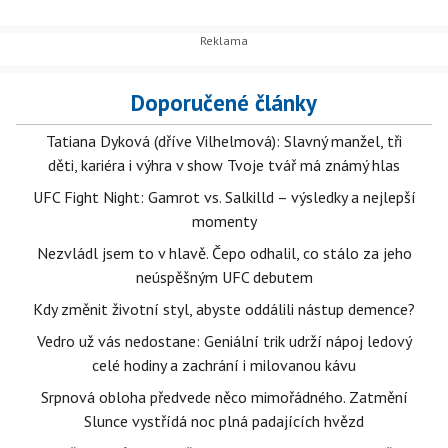
Doporučené články
Tatiana Dyková (dříve Vilhelmová): Slavný manžel, tři
děti, kariéra i výhra v show Tvoje tvář má známý hlas
UFC Fight Night: Gamrot vs. Salkilld – výsledky a nejlepší
momenty
Nezvládl jsem to v hlavě. Čepo odhalil, co stálo za jeho
neúspěšným UFC debutem
Kdy změnit životní styl, abyste oddálili nástup demence?
Vedro už vás nedostane: Geniální trik udrží nápoj ledový
celé hodiny a zachrání i milovanou kávu
Srpnová obloha předvede něco mimořádného. Zatmění
Slunce vystřídá noc plná padajících hvězd