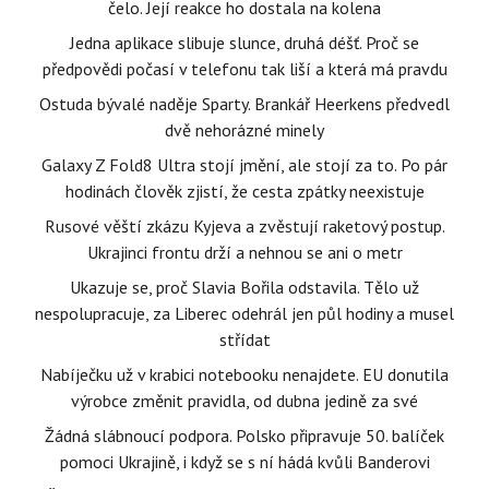
čelo. Její reakce ho dostala na kolena
Jedna aplikace slibuje slunce, druhá déšť. Proč se
předpovědi počasí v telefonu tak liší a která má pravdu
Ostuda bývalé naděje Sparty. Brankář Heerkens předvedl
dvě nehorázné minely
Galaxy Z Fold8 Ultra stojí jmění, ale stojí za to. Po pár
hodinách člověk zjistí, že cesta zpátky neexistuje
Rusové věští zkázu Kyjeva a zvěstují raketový postup.
Ukrajinci frontu drží a nehnou se ani o metr
Ukazuje se, proč Slavia Bořila odstavila. Tělo už
nespolupracuje, za Liberec odehrál jen půl hodiny a musel
střídat
Nabíječku už v krabici notebooku nenajdete. EU donutila
výrobce změnit pravidla, od dubna jedině za své
Žádná slábnoucí podpora. Polsko připravuje 50. balíček
pomoci Ukrajině, i když se s ní hádá kvůli Banderovi