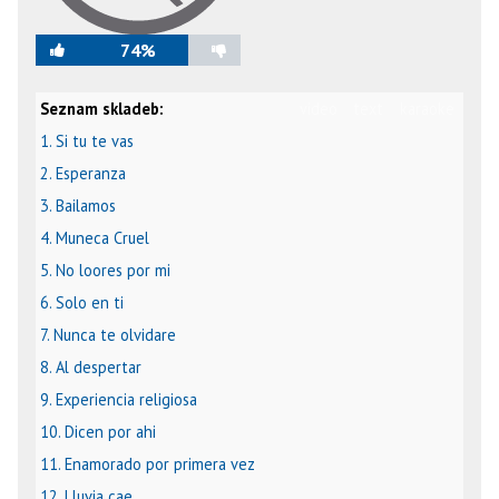
74%
Seznam skladeb:
video
text
karaoke
1. Si tu te vas
2. Esperanza
3. Bailamos
4. Muneca Cruel
5. No loores por mi
6. Solo en ti
7. Nunca te olvidare
8. Al despertar
9. Experiencia religiosa
10. Dicen por ahi
11. Enamorado por primera vez
12. Lluvia cae