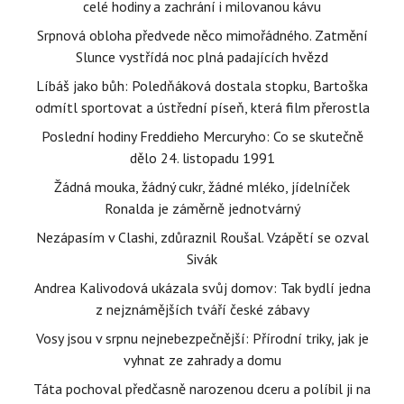
celé hodiny a zachrání i milovanou kávu
Srpnová obloha předvede něco mimořádného. Zatmění
Slunce vystřídá noc plná padajících hvězd
Líbáš jako bůh: Poledňáková dostala stopku, Bartoška
odmítl sportovat a ústřední píseň, která film přerostla
Poslední hodiny Freddieho Mercuryho: Co se skutečně
dělo 24. listopadu 1991
Žádná mouka, žádný cukr, žádné mléko, jídelníček
Ronalda je záměrně jednotvárný
Nezápasím v Clashi, zdůraznil Roušal. Vzápětí se ozval
Sivák
Andrea Kalivodová ukázala svůj domov: Tak bydlí jedna
z nejznámějších tváří české zábavy
Vosy jsou v srpnu nejnebezpečnější: Přírodní triky, jak je
vyhnat ze zahrady a domu
Táta pochoval předčasně narozenou dceru a políbil ji na