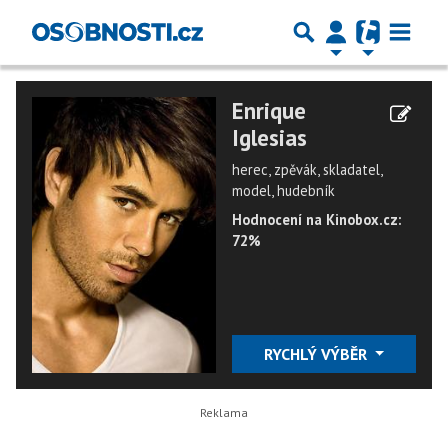
Enrique
Iglesias
herec, zpěvák, skladatel,
model, hudebník
Hodnocení na Kinobox.cz:
72%
RYCHLÝ VÝBĚR