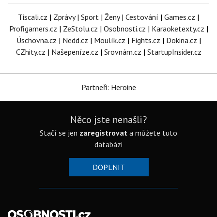
Tiscali.cz
|
Zprávy
|
Sport
|
Ženy
|
Cestování
|
Games.cz
|
Profigamers.cz
|
ZeStolu.cz
|
Osobnosti.cz
|
Karaoketexty.cz
|
Úschovna.cz
|
Nedd.cz
|
Moulík.cz
|
Fights.cz
|
Dokina.cz
|
CZhity.cz
|
Našepeníze.cz
|
Srovnám.cz
|
StartupInsider.cz
Partneři: Heroine
Něco jste nenašli?
Stačí se jen
zaregistrovat
a můžete tuto
databázi
DOPLNIT