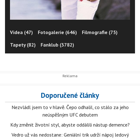
Videa (47)
Fotogalerie (646)
Filmografie (75)
Tapety (82)
Fanklub (3782)
Doporučené články
Nezvládl jsem to v hlavě. Čepo odhalil, co stálo za jeho
neúspěšným UFC debutem
Kdy změnit životní styl, abyste oddálili nástup demence?
Vedro už vás nedostane: Geniální trik udrží nápoj ledový