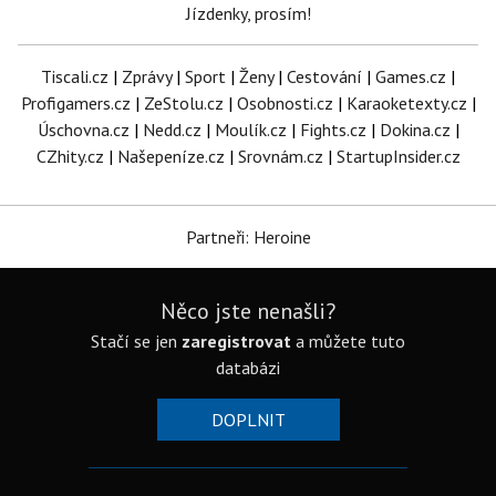
Jízdenky, prosím!
Tiscali.cz
|
Zprávy
|
Sport
|
Ženy
|
Cestování
|
Games.cz
|
Profigamers.cz
|
ZeStolu.cz
|
Osobnosti.cz
|
Karaoketexty.cz
|
Úschovna.cz
|
Nedd.cz
|
Moulík.cz
|
Fights.cz
|
Dokina.cz
|
CZhity.cz
|
Našepeníze.cz
|
Srovnám.cz
|
StartupInsider.cz
Partneři: Heroine
Něco jste nenašli?
Stačí se jen
zaregistrovat
a můžete tuto
databázi
DOPLNIT