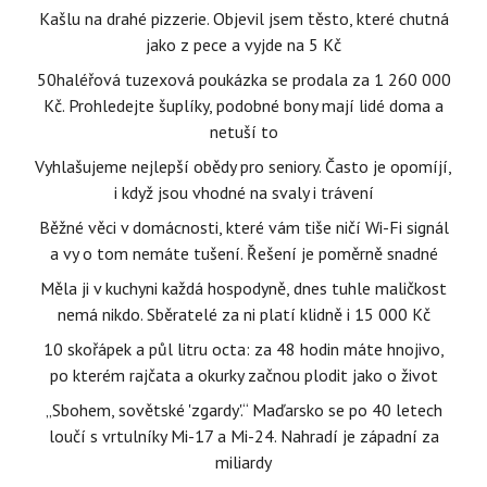
Kašlu na drahé pizzerie. Objevil jsem těsto, které chutná
jako z pece a vyjde na 5 Kč
50haléřová tuzexová poukázka se prodala za 1 260 000
Kč. Prohledejte šuplíky, podobné bony mají lidé doma a
netuší to
Vyhlašujeme nejlepší obědy pro seniory. Často je opomíjí,
i když jsou vhodné na svaly i trávení
Běžné věci v domácnosti, které vám tiše ničí Wi-Fi signál
a vy o tom nemáte tušení. Řešení je poměrně snadné
Měla ji v kuchyni každá hospodyně, dnes tuhle maličkost
nemá nikdo. Sběratelé za ni platí klidně i 15 000 Kč
10 skořápek a půl litru octa: za 48 hodin máte hnojivo,
po kterém rajčata a okurky začnou plodit jako o život
„Sbohem, sovětské 'zgardy'.“ Maďarsko se po 40 letech
loučí s vrtulníky Mi-17 a Mi-24. Nahradí je západní za
miliardy