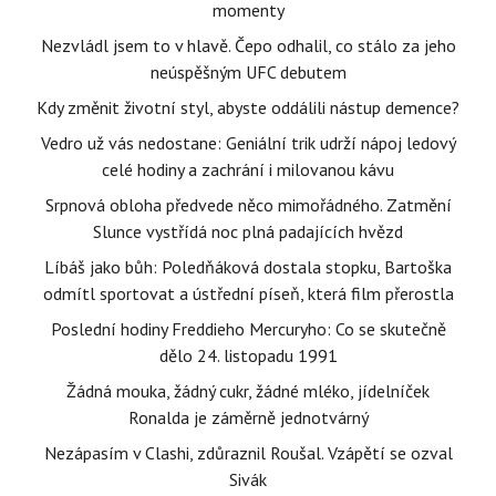
momenty
Nezvládl jsem to v hlavě. Čepo odhalil, co stálo za jeho
neúspěšným UFC debutem
Kdy změnit životní styl, abyste oddálili nástup demence?
Vedro už vás nedostane: Geniální trik udrží nápoj ledový
celé hodiny a zachrání i milovanou kávu
Srpnová obloha předvede něco mimořádného. Zatmění
Slunce vystřídá noc plná padajících hvězd
Líbáš jako bůh: Poledňáková dostala stopku, Bartoška
odmítl sportovat a ústřední píseň, která film přerostla
Poslední hodiny Freddieho Mercuryho: Co se skutečně
dělo 24. listopadu 1991
Žádná mouka, žádný cukr, žádné mléko, jídelníček
Ronalda je záměrně jednotvárný
Nezápasím v Clashi, zdůraznil Roušal. Vzápětí se ozval
Sivák