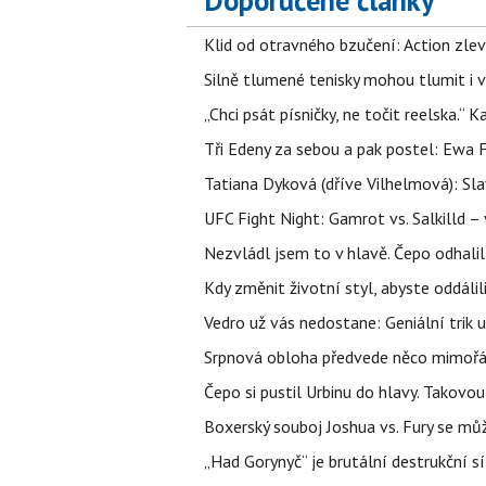
Doporučené články
Klid od otravného bzučení: Action zlev
Silně tlumené tenisky mohou tlumit i 
„Chci psát písničky, ne točit reelska.“ 
Tři Edeny za sebou a pak postel: Ewa 
Tatiana Dyková (dříve Vilhelmová): Slav
UFC Fight Night: Gamrot vs. Salkilld 
Nezvládl jsem to v hlavě. Čepo odhal
Kdy změnit životní styl, abyste oddáli
Vedro už vás nedostane: Geniální trik 
Srpnová obloha předvede něco mimořád
Čepo si pustil Urbinu do hlavy. Takovo
Boxerský souboj Joshua vs. Fury se můž
„Had Gorynyč“ je brutální destrukční síl