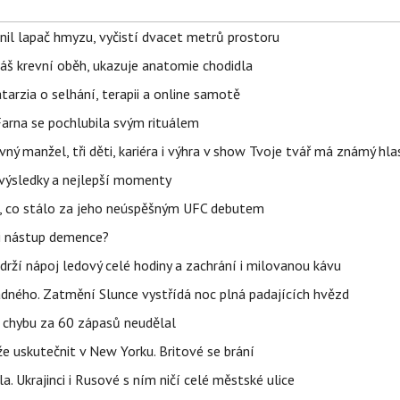
nil lapač hmyzu, vyčistí dvacet metrů prostoru
váš krevní oběh, ukazuje anatomie chodidla
Katarzia o selhání, terapii a online samotě
Farna se pochlubila svým rituálem
ný manžel, tři děti, kariéra i výhra v show Tvoje tvář má známý hla
– výsledky a nejlepší momenty
il, co stálo za jeho neúspěšným UFC debutem
li nástup demence?
udrží nápoj ledový celé hodiny a zachrání i milovanou kávu
ného. Zatmění Slunce vystřídá noc plná padajících hvězd
u chybu za 60 zápasů neudělal
e uskutečnit v New Yorku. Britové se brání
a. Ukrajinci i Rusové s ním ničí celé městské ulice