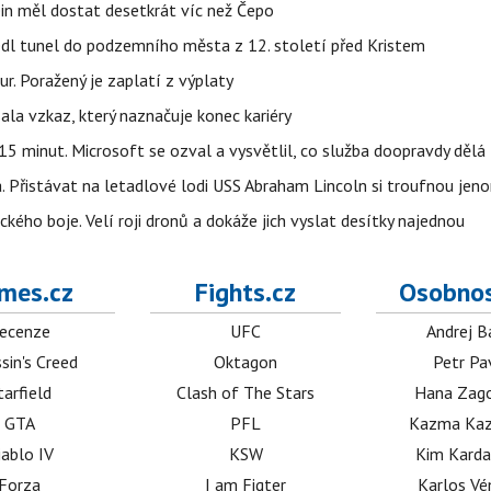
in měl dostat desetkrát víc než Čepo
edl tunel do podzemního města z 12. století před Kristem
ur. Poražený je zaplatí z výplaty
la vzkaz, který naznačuje konec kariéry
5 minut. Microsoft se ozval a vysvětlil, co služba doopravdy dělá
. Přistávat na letadlové lodi USS Abraham Lincoln si troufnou jenom
kého boje. Velí roji dronů a dokáže jich vyslat desítky najednou
mes.cz
Fights.cz
Osobnos
ecenze
UFC
Andrej B
sin's Creed
Oktagon
Petr Pa
tarfield
Clash of The Stars
Hana Zag
GTA
PFL
Kazma Kaz
iablo IV
KSW
Kim Karda
Forza
I am Figter
Karlos V