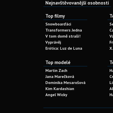
Nejnavštěvovanější osobnosti
Top filmy
T
Snowboarďáci
S
Transformers Jedna
C
V tom domě straší!
V
Vyprávěj
F
Erótica: Luz de Luna
X
Top modelé
T
Martin Zach
H
Jana Marečková
C
Dominika Mesarošová
L
Kim Kardashian
A
Angel Wicky
H