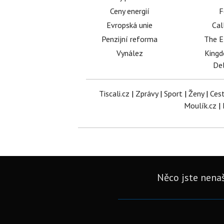
Ceny energií
F
Evropská unie
Cal
Penzijní reforma
The E
Vynález
King
Del
Tiscali.cz
|
Zprávy
|
Sport
|
Ženy
|
Ces
Moulík.cz
|
Něco jste nenaš