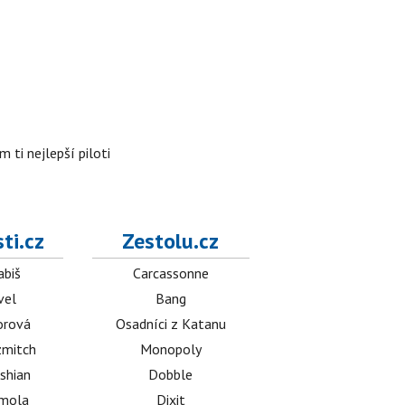
 ti nejlepší piloti
ti.cz
Zestolu.cz
abiš
Carcassonne
vel
Bang
orová
Osadníci z Katanu
mitch
Monopoly
shian
Dobble
émola
Dixit