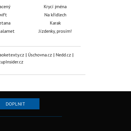
acený
Krycí jména
wift
Na křídlech
etana
Karak
halamet
Jízdenky, prosím!
aoketexty.cz
|
Úschovna.cz
|
Nedd.cz
|
tupInsider.cz
DOPLNIT