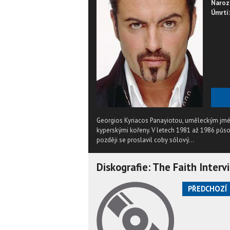
Naroz
Úmrtí:
Georgios Kyriacos Panayiotou, uměleckým jmén
kyperskými kořeny. V letech 1981 až 1986 pů
později se proslavil coby sólový...
Diskografie: The Faith Inter
PŘEDCHOZÍ