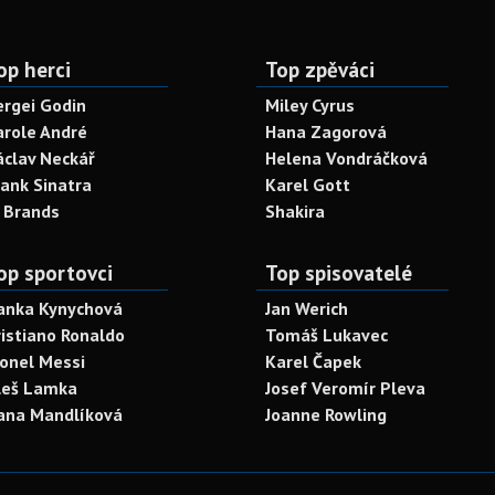
op herci
Top zpěváci
ergei Godin
Miley Cyrus
arole André
Hana Zagorová
áclav Neckář
Helena Vondráčková
rank Sinatra
Karel Gott
. Brands
Shakira
op sportovci
Top spisovatelé
anka Kynychová
Jan Werich
ristiano Ronaldo
Tomáš Lukavec
ionel Messi
Karel Čapek
leš Lamka
Josef Veromír Pleva
ana Mandlíková
Joanne Rowling