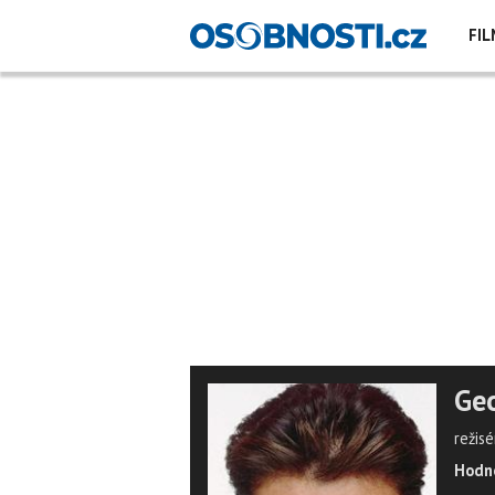
FIL
Geo
režisé
Hodno