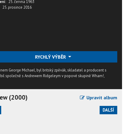
ení:
25. června 1963
25. prosince 2016
RYCHLÝ VÝBĚR
em George Michael, byl britský zpěvák, skladatel a producent s
sobil společně s Andrewem Ridgeleym v popové skupině Wham!,
view (2000)
Upravit album
DALŠÍ