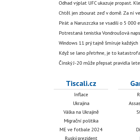
Odhad výplat UFC ukazuje propast. Kle
Chtěl jen zbourat zeď v domě. Za ní v
Pirát a Naruszczka se vsadili o 5 000 e
Potrestaná tenistka Vondroušová napsa
Windows 11 prý tajně šmíruje každých 1
Když se lano přetrhne, je to katastrofa
Čínský J-20 může přepsat pravidla letec
Tiscali.cz
Ga
Inflace
R
Ukrajina
Assas
Válka na Ukrajině
S
Migrační politika
ME ve fotbale 2024
D
Ruský prezident