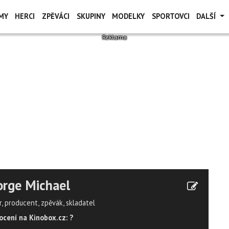
MY
HERCI
ZPĚVÁCI
SKUPINY
MODELKY
SPORTOVCI
DALŠÍ
rge Michael
r, producent, zpěvák, skladatel
cení na Kinobox.cz: ?