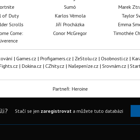
ortnite
Sumó
Marek Ztr
l of Duty
Karlos Vémola
Taylor S
lder Scrolls
Jiří Procházka
Emma Sm
dome Come:
Conor McGregor
Timothée C
iverence
tování
|
Games.cz
|
Profigamers.cz
|
ZeStolu.cz
|
Osobnosti.cz
|
Kar
Fights.cz
|
Dokina.cz
|
CZhity.cz
|
Našepeníze.cz
|
Srovnám.cz
|
Star
Partneři: Heroine
li?
Stačí se jen
zaregistrovat
a můžete tuto databázi