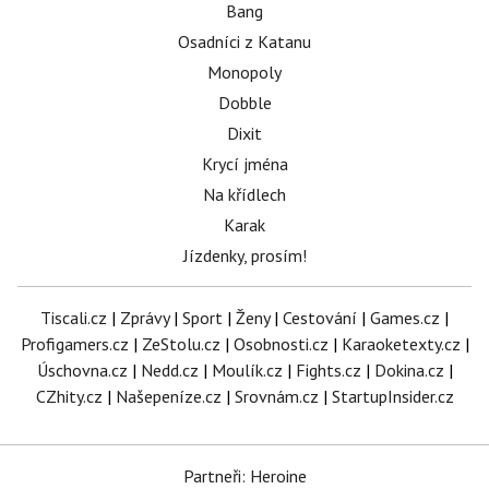
Bang
Osadníci z Katanu
Monopoly
Dobble
Dixit
Krycí jména
Na křídlech
Karak
Jízdenky, prosím!
Tiscali.cz
|
Zprávy
|
Sport
|
Ženy
|
Cestování
|
Games.cz
|
Profigamers.cz
|
ZeStolu.cz
|
Osobnosti.cz
|
Karaoketexty.cz
|
Úschovna.cz
|
Nedd.cz
|
Moulík.cz
|
Fights.cz
|
Dokina.cz
|
CZhity.cz
|
Našepeníze.cz
|
Srovnám.cz
|
StartupInsider.cz
Partneři: Heroine