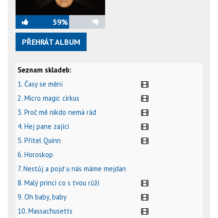
59%
PŘEHRÁT ALBUM
Seznam skladeb:
video
text
karaoke
1. Časy se mění
2. Micro magic cirkus
3. Proč mě nikdo nemá rád
4. Hej pane zajíci
5. Přítel Quinn
6. Horoskop
7. Nestůj a pojď u nás máme mejdan
8. Malý princi co s tvou růží
9. Oh baby, baby
10. Massachusetts