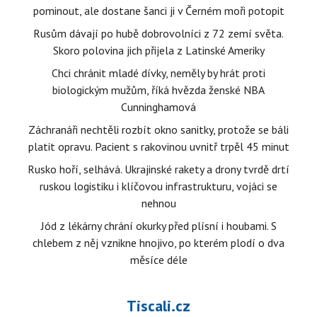
pominout, ale dostane šanci ji v Černém moři potopit
Rusům dávají po hubě dobrovolníci z 72 zemí světa.
Skoro polovina jich přijela z Latinské Ameriky
Chci chránit mladé dívky, neměly by hrát proti
biologickým mužům, říká hvězda ženské NBA
Cunninghamová
Záchranáři nechtěli rozbít okno sanitky, protože se báli
platit opravu. Pacient s rakovinou uvnitř trpěl 45 minut
Rusko hoří, selhává. Ukrajinské rakety a drony tvrdě drtí
ruskou logistiku i klíčovou infrastrukturu, vojáci se
nehnou
Jód z lékárny chrání okurky před plísní i houbami. S
chlebem z něj vznikne hnojivo, po kterém plodí o dva
měsíce déle
Tiscali.cz