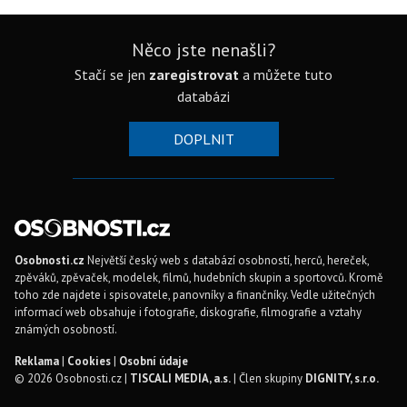
Něco jste nenašli?
Stačí se jen
zaregistrovat
a můžete tuto
databázi
DOPLNIT
Osobnosti.cz
Největší český web s databází osobností, herců, hereček,
zpěváků, zpěvaček, modelek, filmů, hudebních skupin a sportovců. Kromě
toho zde najdete i spisovatele, panovníky a finančníky. Vedle užitečných
informací web obsahuje i fotografie, diskografie, filmografie a vztahy
známých osobností.
Reklama
|
Cookies
|
Osobní údaje
© 2026 Osobnosti.cz |
TISCALI MEDIA, a.s.
| Člen skupiny
DIGNITY, s.r.o.