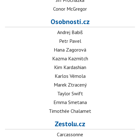
Jiří Procházka
Conor McGregor
Osobnosti.cz
Andrej Babiš
Petr Pavel
Hana Zagorová
Kazma Kazmitch
Kim Kardashian
Karlos Vémola
Marek Ztracený
Taylor Swift
Emma Smetana
Timothée Chalamet
Zestolu.cz
Carcassonne