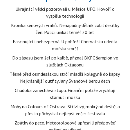
Ukrajinští vědci pozorovali u Měsíce UFO. Hovoří o
vyspělé technologii
Kronika sériových vrahů: Nenápadný dělník zabil desítky
žen. Policii unikal téměř 20 let
Fascinující i nebezpečná. U pobřeží Chorvatska udeřila
mořská smršť
Do zápasu jsem šel po kalbě, přiznal BKFC šampion ve
službách Oktagonu
Těsně před osmdesátkou strčí mladší kolegyně do kapsy.
Nejkrásnější outfity Jany Švandové berou dech
Chudoba zanechává stopu. Finanční potíže zrychlují
stárnutí mozku
Moby na Colours of Ostrava: Střízlivý, mokrý od deště, a
přesto přichystal nejlepší večer festivalu
Zpátky do pece. Meteorologové upřesnili předpověď
počasí na víkend