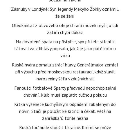
Zásnuby v Londýně: Syn legendy Mekyho Žbirky oznámil,
že se žení
Oleokantal z olivového oleje chrání mozek myší, u lidí
zatím chybí důkaz
Na dovolené spala na přistýlce, syn přítele si lehl k
tátovi. Iva z Jihlavy popsala, jak žije jako páté kolo u
vozu
Ruská hydra pomalu ztrácí hlavy. Generálmajor zemřel
při výbuchu před moskevskou restaurací, když slavil
narozeniny šéfa vzdušných sil
Fanoušci fotbalové Sparty předvedli nepochopitelné
chování. Klub musí zaplatit tučnou pokutu
Krtka vyženete kuchyňským odpadem zabaleným do
novin. Stačí je položit ke krtinci a čekat. Většina
zahrádkářů tohle nezná
Ruská loď bude sloužit Ukrajině. Kreml se může