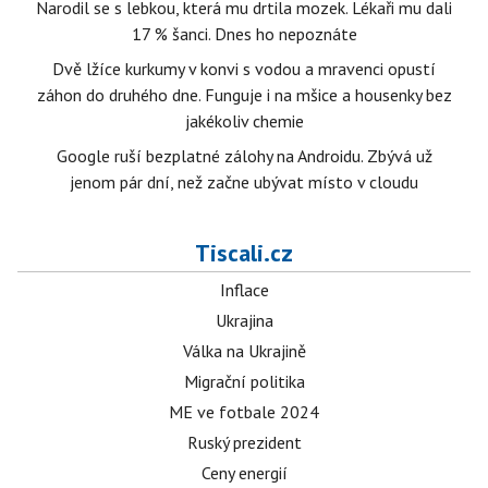
Narodil se s lebkou, která mu drtila mozek. Lékaři mu dali
17 % šanci. Dnes ho nepoznáte
Dvě lžíce kurkumy v konvi s vodou a mravenci opustí
záhon do druhého dne. Funguje i na mšice a housenky bez
jakékoliv chemie
Google ruší bezplatné zálohy na Androidu. Zbývá už
jenom pár dní, než začne ubývat místo v cloudu
Tiscali.cz
Inflace
Ukrajina
Válka na Ukrajině
Migrační politika
ME ve fotbale 2024
Ruský prezident
Ceny energií