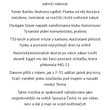
odmítl riskovat
Trenér Baníku Skuhravý vypěnil. Planka od něj dostává
naloženo, tentokrát se rozčílil i kvůli světelné tabuli
Chuligáni Slavie napadli zaměstnance klubu Komorouse:
Ty kanále jeden komunistickej, prašivej
730 km/h a pilové vrtule z karbonu. Australané přelstili
fyziku a postavili nejrychlejší dron na světě
Nacistický konstruktér dostal po válce zákaz tvořit
zbraně. Egypt mu dal šanci postavit stíhačku, která
překonala MiG-21
Dánové přišli s trikem, jak z F-35 udělat úplně jiný stroj.
Stačí vyměnit jednu součástku pod trupem a nasadit
modul Terma
Tahle rostlina je opakovaně vyhlašována jako
nejjedovatější na světě. Spousta Čechů to ale vůbec
neví a dál ji mají ve svých květináčích