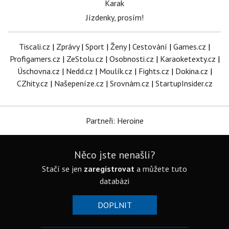
Karak
Jízdenky, prosím!
Tiscali.cz
|
Zprávy
|
Sport
|
Ženy
|
Cestování
|
Games.cz
|
Profigamers.cz
|
ZeStolu.cz
|
Osobnosti.cz
|
Karaoketexty.cz
|
Úschovna.cz
|
Nedd.cz
|
Moulík.cz
|
Fights.cz
|
Dokina.cz
|
CZhity.cz
|
Našepeníze.cz
|
Srovnám.cz
|
StartupInsider.cz
Partneři: Heroine
Něco jste nenašli?
Stačí se jen
zaregistrovat
a můžete tuto
databázi
DOPLNIT