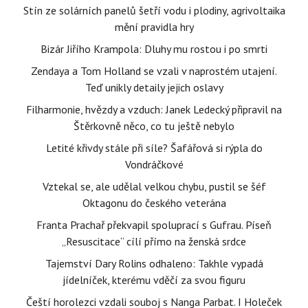
Stín ze solárních panelů šetří vodu i plodiny, agrivoltaika
mění pravidla hry
Bizár Jiřího Krampola: Dluhy mu rostou i po smrti
Zendaya a Tom Holland se vzali v naprostém utajení.
Teď unikly detaily jejich oslavy
Filharmonie, hvězdy a vzduch: Janek Ledecký připravil na
Štěrkovně něco, co tu ještě nebylo
Letité křivdy stále při síle? Šafářová si rýpla do
Vondráčkové
Vztekal se, ale udělal velkou chybu, pustil se šéf
Oktagonu do českého veterána
Franta Prachař překvapil spoluprací s Gufrau. Píseň
„Resuscitace“ cílí přímo na ženská srdce
Tajemství Dary Rolins odhaleno: Takhle vypadá
jídelníček, kterému vděčí za svou figuru
Čeští horolezci vzdali souboj s Nanga Parbat. I Holeček