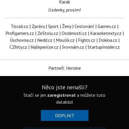
Karak
Jízdenky, prosím!
Tiscali.cz
|
Zprávy
|
Sport
|
Ženy
|
Cestování
|
Games.cz
|
Profigamers.cz
|
ZeStolu.cz
|
Osobnosti.cz
|
Karaoketexty.cz
|
Úschovna.cz
|
Nedd.cz
|
Moulík.cz
|
Fights.cz
|
Dokina.cz
|
CZhity.cz
|
Našepeníze.cz
|
Srovnám.cz
|
StartupInsider.cz
Partneři: Heroine
Něco jste nenašli?
Stačí se jen
zaregistrovat
a můžete tuto
databázi
DOPLNIT