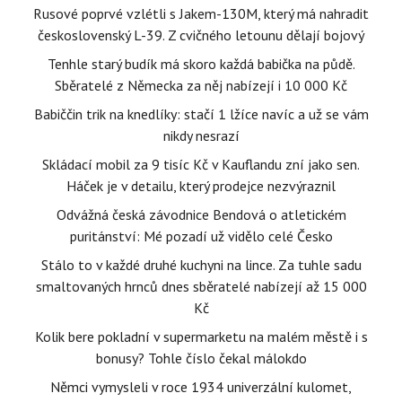
Rusové poprvé vzlétli s Jakem-130M, který má nahradit
československý L-39. Z cvičného letounu dělají bojový
Tenhle starý budík má skoro každá babička na půdě.
Sběratelé z Německa za něj nabízejí i 10 000 Kč
Babiččin trik na knedlíky: stačí 1 lžíce navíc a už se vám
nikdy nesrazí
Skládací mobil za 9 tisíc Kč v Kauflandu zní jako sen.
Háček je v detailu, který prodejce nezvýraznil
Odvážná česká závodnice Bendová o atletickém
puritánství: Mé pozadí už vidělo celé Česko
Stálo to v každé druhé kuchyni na lince. Za tuhle sadu
smaltovaných hrnců dnes sběratelé nabízejí až 15 000
Kč
Kolik bere pokladní v supermarketu na malém městě i s
bonusy? Tohle číslo čekal málokdo
Němci vymysleli v roce 1934 univerzální kulomet,