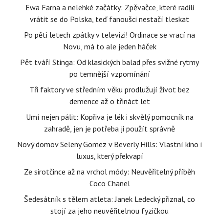
Ewa Farna a nelehké začátky: Zpěvačce, které radili
vrátit se do Polska, teď fanoušci nestačí tleskat
Po pěti letech zpátky v televizi! Ordinace se vrací na
Novu, má to ale jeden háček
Pět tváří Stinga: Od klasických balad přes svižné rytmy
po temnější vzpomínání
Tři faktory ve středním věku prodlužují život bez
demence až o třináct let
Umí nejen pálit: Kopřiva je lék i skvělý pomocník na
zahradě, jen je potřeba ji použít správně
Nový domov Seleny Gomez v Beverly Hills: Vlastní kino i
luxus, který překvapí
Ze sirotčince až na vrchol módy: Neuvěřitelný příběh
Coco Chanel
Šedesátník s tělem atleta: Janek Ledecký přiznal, co
stojí za jeho neuvěřitelnou fyzičkou