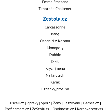
Emma Smetana
Timothée Chalamet
Zestolu.cz
Carcassonne
Bang
Osadníci z Katanu
Monopoly
Dobble
Dixit
Krycí jména
Na křídlech
Karak
Jízdenky, prosím!
Tiscali.cz
|
Zprávy
|
Sport
|
Ženy
|
Cestování
|
Games.cz
|
Profigamers.cz
|
ZeStolu.cz
|
Osobnosti.cz
|
Karaoketexty.cz
|