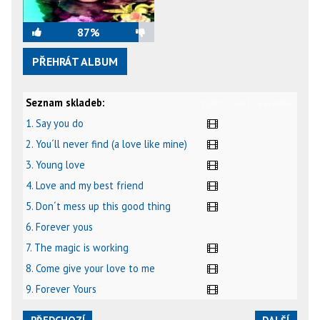
87%
PŘEHRÁT ALBUM
Seznam skladeb:
video
text
karaoke
1. Say you do
2. You´ll never find (a love like mine)
3. Young love
4. Love and my best friend
5. Don´t mess up this good thing
6. Forever yous
7. The magic is working
8. Come give your love to me
9. Forever Yours