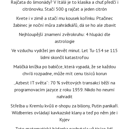
Rajčata do limonády? V Itálii je to klasika a chuť předčí i
citrónovku. Stačí 500 g rajčat a jeden citrón
Kvete i v zimě a stačí mu kousek kořínku. Ptačinec
žabinec je noční můra zahrádkářů, dá se ho ale zbavit
Nejhloupější znamení zvěrokruhu: 4 hlupáci dle
astrologie
Ve vzduchu vydržel jen devět minut. Let Tu-154 se 115
lidmi skončil katastrofou
Maličká knížka po babičce, která vypadá, že se každou
chvíli rozpadne, může mít cenu tisíců korun
„Azbest IT světa“: 70 % světových transakcí běží na
programovacím jazyce z roku 1959. Nikdo ho neumí
nahradit
Střelba u Kremlu kvůli e-shopu za biliony, Putin panikaří.
Wildberries ovládají kavkazské klany a teď po něm jde i
Kyjev
Tato matematická hádanka nachytala už tisíce lidí.