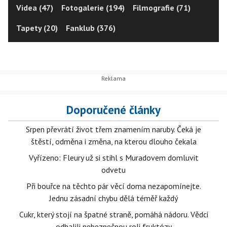
Videa (47)
Fotogalerie (194)
Filmografie (71)
Tapety (20)
Fanklub (376)
Doporučené články
Srpen převrátí život třem znamením naruby. Čeká je
štěstí, odměna i změna, na kterou dlouho čekala
Vyřízeno: Fleury už si stihl s Muradovem domluvit
odvetu
Při bouřce na těchto pár věcí doma nezapomínejte.
Jednu zásadní chybu dělá téměř každý
Cukr, který stojí na špatné straně, pomáhá nádoru. Vědci
odhalili nebezpečnou roli fruktózy