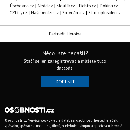
Úschovna.cz
|
Nedd.cz
|
Moulík.cz
|
Fights.cz
|
Dokina.cz
|
CZhity.cz
|
Našepeníze.cz
|
Srovnám.cz
|
StartupInsider.cz
Partneři: Heroine
Něco jste nenašli?
Stačí se jen
zaregistrovat
a můžete tuto
databázi
DOPLNIT
Osobnosti.cz
Největší český web s databází osobností, herců, hereček,
zpěváků, zpěvaček, modelek, filmů, hudebních skupin a sportovců. Kromě