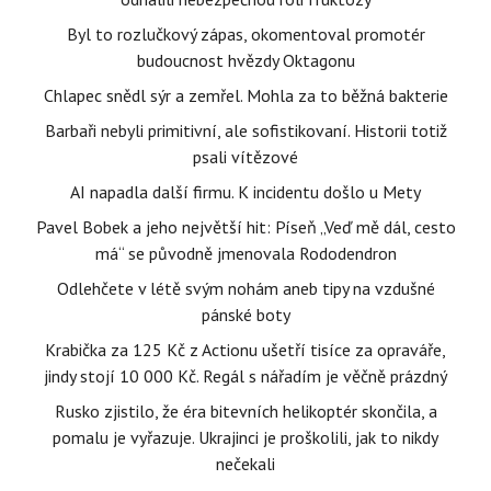
Byl to rozlučkový zápas, okomentoval promotér
budoucnost hvězdy Oktagonu
Chlapec snědl sýr a zemřel. Mohla za to běžná bakterie
Barbaři nebyli primitivní, ale sofistikovaní. Historii totiž
psali vítězové
AI napadla další firmu. K incidentu došlo u Mety
Pavel Bobek a jeho největší hit: Píseň „Veď mě dál, cesto
má“ se původně jmenovala Rododendron
Odlehčete v létě svým nohám aneb tipy na vzdušné
pánské boty
Krabička za 125 Kč z Actionu ušetří tisíce za opraváře,
jindy stojí 10 000 Kč. Regál s nářadím je věčně prázdný
Rusko zjistilo, že éra bitevních helikoptér skončila, a
pomalu je vyřazuje. Ukrajinci je proškolili, jak to nikdy
nečekali