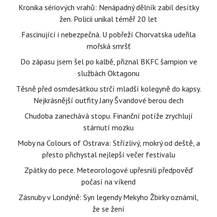
Kronika sériových vrahů: Nenápadný dělník zabil desítky
žen. Policii unikal téměř 20 let
Fascinující i nebezpečná. U pobřeží Chorvatska udeřila
mořská smršť
Do zápasu jsem šel po kalbě, přiznal BKFC šampion ve
službách Oktagonu
Těsně před osmdesátkou strčí mladší kolegyně do kapsy.
Nejkrásnější outfity Jany Švandové berou dech
Chudoba zanechává stopu. Finanční potíže zrychlují
stárnutí mozku
Moby na Colours of Ostrava: Střízlivý, mokrý od deště, a
přesto přichystal nejlepší večer festivalu
Zpátky do pece. Meteorologové upřesnili předpověď
počasí na víkend
Zásnuby v Londýně: Syn legendy Mekyho Žbirky oznámil,
že se žení