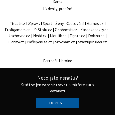
Karak
Jízdenky, prosím!
Tiscali.cz
|
Zprávy
|
Sport
|
Ženy
|
Cestování
|
Games.cz
|
Profigamers.cz
|
ZeStolu.cz
|
Osobnosti.cz
|
Karaoketexty.cz
|
Úschovna.cz
|
Nedd.cz
|
Moulík.cz
|
Fights.cz
|
Dokina.cz
|
CZhity.cz
|
Našepeníze.cz
|
Srovnám.cz
|
StartupInsider.cz
Partneři: Heroine
Něco jste nenašli?
Stačí se jen
zaregistrovat
a můžete tuto
databázi
DOPLNIT