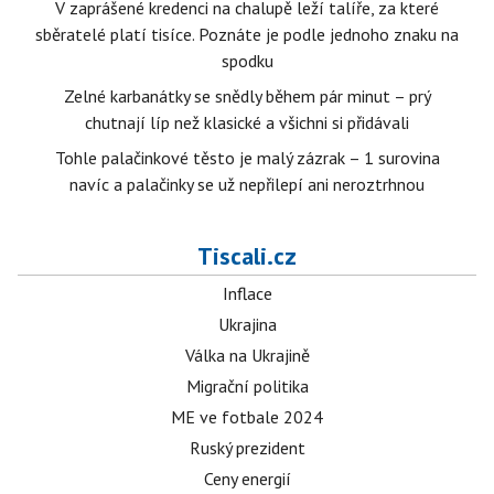
V zaprášené kredenci na chalupě leží talíře, za které
sběratelé platí tisíce. Poznáte je podle jednoho znaku na
spodku
Zelné karbanátky se snědly během pár minut – prý
chutnají líp než klasické a všichni si přidávali
Tohle palačinkové těsto je malý zázrak – 1 surovina
navíc a palačinky se už nepřilepí ani neroztrhnou
Tiscali.cz
Inflace
Ukrajina
Válka na Ukrajině
Migrační politika
ME ve fotbale 2024
Ruský prezident
Ceny energií