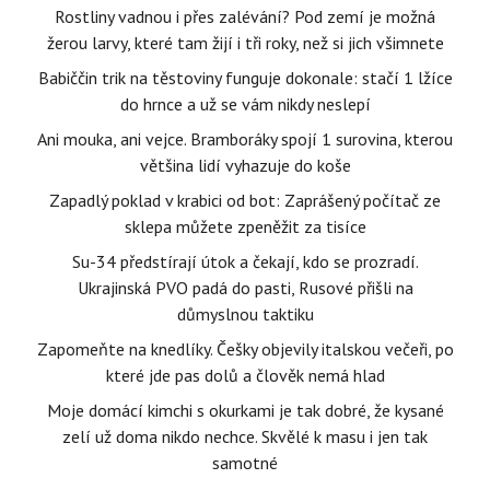
Rostliny vadnou i přes zalévání? Pod zemí je možná
žerou larvy, které tam žijí i tři roky, než si jich všimnete
Babiččin trik na těstoviny funguje dokonale: stačí 1 lžíce
do hrnce a už se vám nikdy neslepí
Ani mouka, ani vejce. Bramboráky spojí 1 surovina, kterou
většina lidí vyhazuje do koše
Zapadlý poklad v krabici od bot: Zaprášený počítač ze
sklepa můžete zpeněžit za tisíce
Su-34 předstírají útok a čekají, kdo se prozradí.
Ukrajinská PVO padá do pasti, Rusové přišli na
důmyslnou taktiku
Zapomeňte na knedlíky. Češky objevily italskou večeři, po
které jde pas dolů a člověk nemá hlad
Moje domácí kimchi s okurkami je tak dobré, že kysané
zelí už doma nikdo nechce. Skvělé k masu i jen tak
samotné