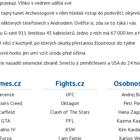
praskají. Vlhko s vedrem udělá své
ajný tunel. Archeologové v něm hledali vstup do podsvětí, objevi
ěkterých telefonech s Androidem. Ověřte si, zda se to týká i vás
u G-sérii 911 limitkou 43 kabrioletů. Jedno z nich má 67 000 km a
ři věci z kuchyně, po kterých okurky přestanou žloutnout do týdne
pnové horko jim umí vzít úrodu před očima
e nasadili seismické zbraně. Smetlo ji zemětřesení a USA do 24 hod
mes.cz
Fights.cz
Osobnos
ecenze
UFC
Andrej B
sin's Creed
Oktagon
Petr Pa
tarfield
Clash of The Stars
Hana Zag
GTA
PFL
Kazma Kaz
iablo IV
KSW
Kim Karda
Forza
I am Figter
Karlos V