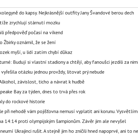
olegyně do kapsy. Nejkrásnější outfity Jany Švandové berou dech
íže zrychlují stárnutí mozku
ili předpověď počasí na víkend
 Žbirky oznámil, že se žení
ozek myší, u lidí zatím chybí důkaz
urné: Budují si vlastní stadiony a chtějí, aby fanoušci jezdili za nim
 vyřešila otázku jednou provždy, litovat prý nebude
Alkohol, závislost, ticho a návrat k hudbě
apeake Bay za týden, dnes to trvá přes rok
ly do rockové historie
e při nehodě vám pojišťovna nemusí vyplatit ani korunu. Vysvětlím
 na 14:14 proti olympijským šampionům. Závěr jim ale nevyšel
eumí Ukrajinci rušit. A stejně jim ho zničili hned napoprvé, ani to n