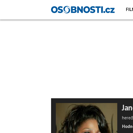
FIL
Jan
hereč
Hodno