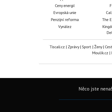
Ceny energií
F
Evropská unie
Cal
Penzijní reforma
The E
Vynález
King
Del
Tiscali.cz
|
Zprávy
|
Sport
|
Ženy
|
Ces
Moulík.cz
|
Něco jste nenaš