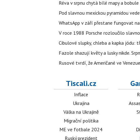
Réva v srpnu chytá bílé mapy a bobule 
Pod slavnou mexickou pyramidou vede t
WhatsApp v září přestane fungovat na n
V roce 1988 Porsche rozloučilo slavno
Cibulové slupky, chleba a kapka jódu: t
Fazole shazují květy a lusky nikde. Sr
Rusové tvrdí, že Američané ve Venezuel
Tiscali.cz
Ga
Inflace
R
Ukrajina
Assas
Válka na Ukrajině
S
Migrační politika
ME ve fotbale 2024
D
Ruský prezident