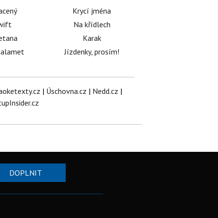
acený
Krycí jména
wift
Na křídlech
etana
Karak
halamet
Jízdenky, prosím!
aoketexty.cz
|
Úschovna.cz
|
Nedd.cz
|
tupInsider.cz
DOPLNIT