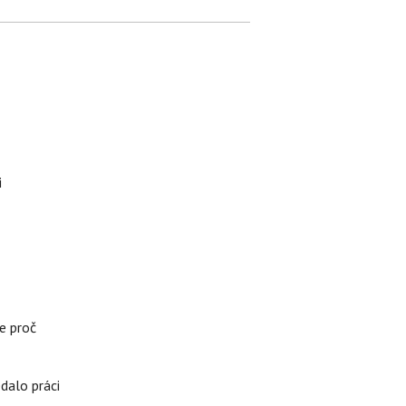
i
e proč
edalo práci