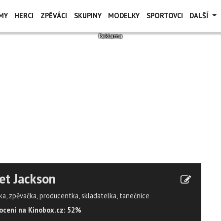
MY
HERCI
ZPĚVÁCI
SKUPINY
MODELKY
SPORTOVCI
DALŠÍ
et Jackson
ka, zpěvačka, producentka, skladatelka, tanečnice
cení na Kinobox.cz: 52%