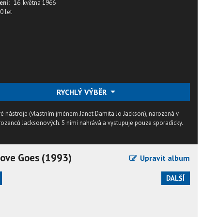
ení:
16. května 1966
0 let
RYCHLÝ VÝBĚR
é nástroje (vlastním jménem Janet Damita Jo Jackson), narozená v
urozenců Jacksonových. S nimi nahrává a vystupuje pouze sporadicky.
Love Goes (1993)
Upravit album
DALŠÍ