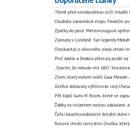
Doporučené články
Těsně před osmdesátkou strčí mladší k
Chudoba zanechává stopu. Finanční pot
Zpátky do pece. Meteorologové upřesn
Zásnuby v Londýně: Syn legendy Mekyho
Oleokantal z olivového oleje chrání m
Proč Adele a Shakira přestaly jezdit na t
„Slavím, že nebudu mít děti." Kovalová
Zlom, který málem zničil Gaia Mesiah: 
Ústřice dokázaly vyfiltrovat celý Ches
Pět klipů Guns N‘ Roses, které se zapsa
Žabky za volantem nejsou zakázané, al
Čeští beachvolejbalisté dotáhli skóre
Rusové chválí nový dron Dvuška, který n