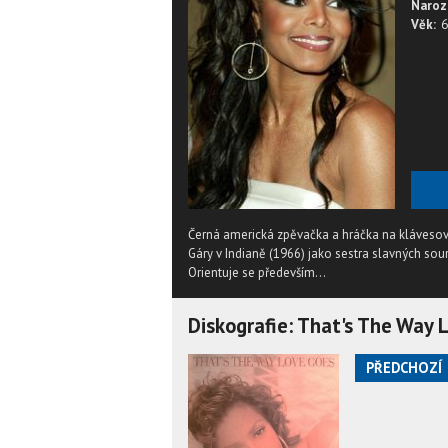
Naroz
Věk:
6
Černá americká zpěvačka a hráčka na klávesov
Gáry v Indianě (1966) jako sestra slavných so
Orientuje se především...
Diskografie: That's The Way 
PŘEDCHOZÍ