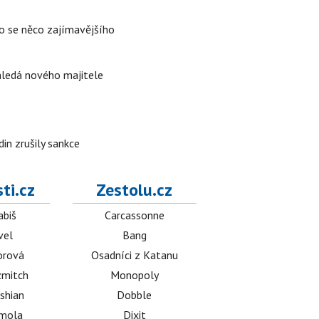
lo se něco zajímavějšího
 hledá nového majitele
in zrušily sankce
ti.cz
Zestolu.cz
abiš
Carcassonne
vel
Bang
orová
Osadníci z Katanu
mitch
Monopoly
shian
Dobble
émola
Dixit