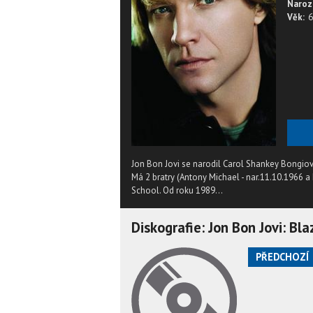
Naroz
Věk:
6
Jon Bon Jovi se narodil Carol Shankey Bongio
Má 2 bratry (Antony Michael - nar.11.10.1966 a
School. Od roku 1989...
Diskografie: Jon Bon Jovi: Bl
PŘEDCHOZÍ