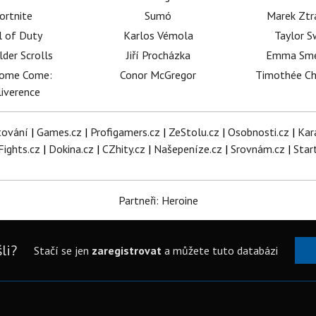
ortnite
Sumó
Marek Ztr
l of Duty
Karlos Vémola
Taylor S
lder Scrolls
Jiří Procházka
Emma Sm
dome Come:
Conor McGregor
Timothée C
iverence
tování
|
Games.cz
|
Profigamers.cz
|
ZeStolu.cz
|
Osobnosti.cz
|
Kar
Fights.cz
|
Dokina.cz
|
CZhity.cz
|
Našepeníze.cz
|
Srovnám.cz
|
Star
Partneři: Heroine
li?
Stačí se jen
zaregistrovat
a můžete tuto databázi