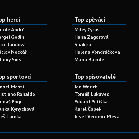
op herci
Top zpěváci
arole André
Miley Cyrus
ergei Godin
Hana Zagorová
lice Jandová
Shakira
áclav Neckář
Helena Vondráčková
ohnny Sins
Maria Baimler
op sportovci
Top spisovatelé
ionel Messi
Jan Werich
ristiano Ronaldo
Tomáš Lukavec
omáš Enge
Eduard Petiška
anka Kynychová
Karel Čapek
leš Lamka
Josef Veromír Pleva