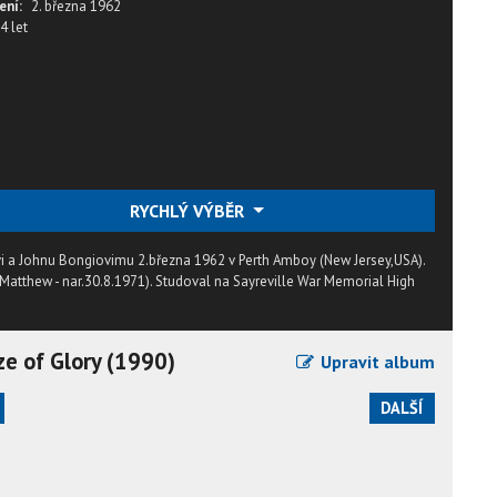
ení:
2. března 1962
4 let
RYCHLÝ VÝBĚR
vi a Johnu Bongiovimu 2.března 1962 v Perth Amboy (New Jersey,USA).
 Matthew - nar.30.8.1971). Studoval na Sayreville War Memorial High
aze of Glory (1990)
Upravit album
DALŠÍ