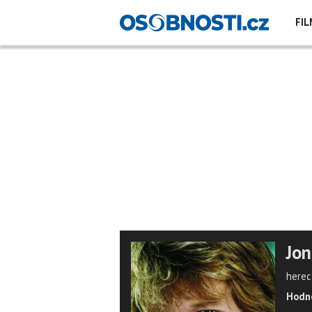
FIL
Jon
herec,
Hodno