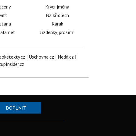
acený
Krycí jména
wift
Na křídlech
etana
Karak
halamet
Jízdenky, prosím!
aoketexty.cz
|
Úschovna.cz
|
Nedd.cz
|
tupInsider.cz
DOPLNIT