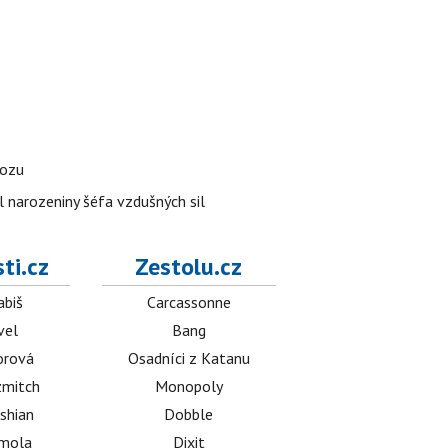
vozu
l narozeniny šéfa vzdušných sil
ti.cz
Zestolu.cz
abiš
Carcassonne
vel
Bang
orová
Osadníci z Katanu
mitch
Monopoly
shian
Dobble
émola
Dixit