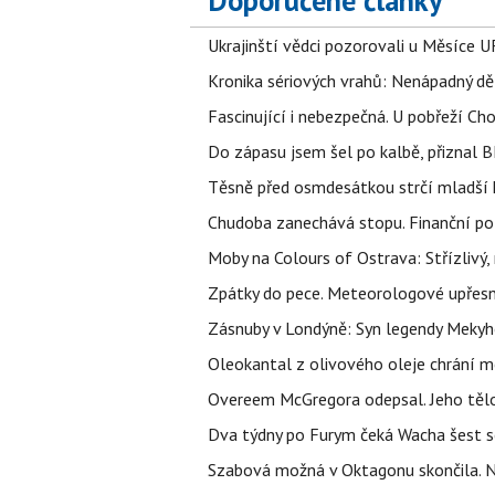
Doporučené články
Ukrajinští vědci pozorovali u Měsíce U
Kronika sériových vrahů: Nenápadný děln
Fascinující i nebezpečná. U pobřeží Ch
Do zápasu jsem šel po kalbě, přiznal
Těsně před osmdesátkou strčí mladší k
Chudoba zanechává stopu. Finanční pot
Moby na Colours of Ostrava: Střízlivý, 
Zpátky do pece. Meteorologové upřesn
Zásnuby v Londýně: Syn legendy Mekyho
Oleokantal z olivového oleje chrání m
Overeem McGregora odepsal. Jeho tělo 
Dva týdny po Furym čeká Wacha šest so
Szabová možná v Oktagonu skončila. No