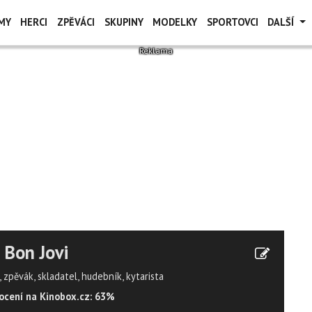
MY
HERCI
ZPĚVÁCI
SKUPINY
MODELKY
SPORTOVCI
DALŠÍ
 Bon Jovi
 zpěvák, skladatel, hudebník, kytarista
cení na Kinobox.cz: 63%