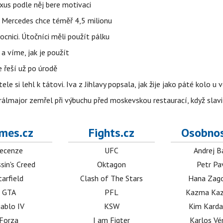
uxus podle něj bere motivaci
a Mercedes chce téměř 4,5 milionu
cnici. Útočníci měli použít pálku
 a víme, jak je použít
e řeší už po úrodě
ele si lehl k tátovi. Iva z Jihlavy popsala, jak žije jako páté kolo u 
álmajor zemřel při výbuchu před moskevskou restaurací, když slavi
mes.cz
Fights.cz
Osobnos
ecenze
UFC
Andrej B
sin's Creed
Oktagon
Petr Pa
tarfield
Clash of The Stars
Hana Zag
GTA
PFL
Kazma Kaz
iablo IV
KSW
Kim Karda
Forza
I am Figter
Karlos V