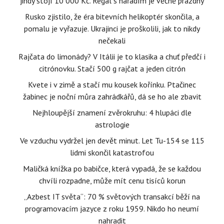
jindy stojí 10 000 Kč. Regál s nářadím je věčně prázdný
Rusko zjistilo, že éra bitevních helikoptér skončila, a
pomalu je vyřazuje. Ukrajinci je proškolili, jak to nikdy
nečekali
Rajčata do limonády? V Itálii je to klasika a chuť předčí i
citrónovku. Stačí 500 g rajčat a jeden citrón
Kvete i v zimě a stačí mu kousek kořínku. Ptačinec
žabinec je noční můra zahrádkářů, dá se ho ale zbavit
Nejhloupější znamení zvěrokruhu: 4 hlupáci dle
astrologie
Ve vzduchu vydržel jen devět minut. Let Tu-154 se 115
lidmi skončil katastrofou
Maličká knížka po babičce, která vypadá, že se každou
chvíli rozpadne, může mít cenu tisíců korun
„Azbest IT světa“: 70 % světových transakcí běží na
programovacím jazyce z roku 1959. Nikdo ho neumí
nahradit