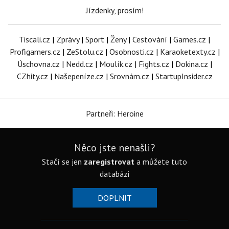
Jízdenky, prosím!
Tiscali.cz
|
Zprávy
|
Sport
|
Ženy
|
Cestování
|
Games.cz
|
Profigamers.cz
|
ZeStolu.cz
|
Osobnosti.cz
|
Karaoketexty.cz
|
Úschovna.cz
|
Nedd.cz
|
Moulík.cz
|
Fights.cz
|
Dokina.cz
|
CZhity.cz
|
Našepeníze.cz
|
Srovnám.cz
|
StartupInsider.cz
Partneři: Heroine
Něco jste nenašli?
Stačí se jen
zaregistrovat
a můžete tuto
databázi
DOPLNIT