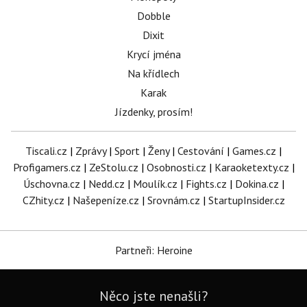
Dobble
Dixit
Krycí jména
Na křídlech
Karak
Jízdenky, prosím!
Tiscali.cz
|
Zprávy
|
Sport
|
Ženy
|
Cestování
|
Games.cz
|
Profigamers.cz
|
ZeStolu.cz
|
Osobnosti.cz
|
Karaoketexty.cz
|
Úschovna.cz
|
Nedd.cz
|
Moulík.cz
|
Fights.cz
|
Dokina.cz
|
CZhity.cz
|
Našepeníze.cz
|
Srovnám.cz
|
StartupInsider.cz
Partneři: Heroine
Něco jste nenašli?