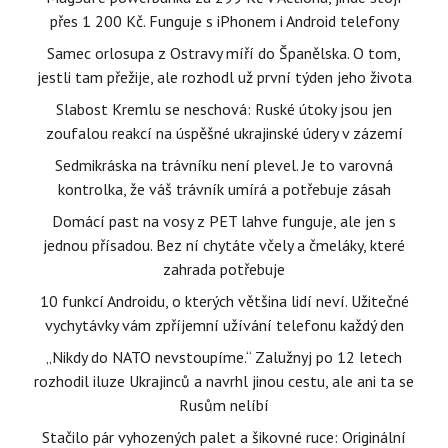
přes 1 200 Kč. Funguje s iPhonem i Android telefony
Samec orlosupa z Ostravy míří do Španělska. O tom,
jestli tam přežije, ale rozhodl už první týden jeho života
Slabost Kremlu se neschová: Ruské útoky jsou jen
zoufalou reakcí na úspěšné ukrajinské údery v zázemí
Sedmikráska na trávníku není plevel. Je to varovná
kontrolka, že váš trávník umírá a potřebuje zásah
Domácí past na vosy z PET lahve funguje, ale jen s
jednou přísadou. Bez ní chytáte včely a čmeláky, které
zahrada potřebuje
10 funkcí Androidu, o kterých většina lidí neví. Užitečné
vychytávky vám zpříjemní užívání telefonu každý den
„Nikdy do NATO nevstoupíme.“ Zalužnyj po 12 letech
rozhodil iluze Ukrajinců a navrhl jinou cestu, ale ani ta se
Rusům nelíbí
Stačilo pár vyhozených palet a šikovné ruce: Originální