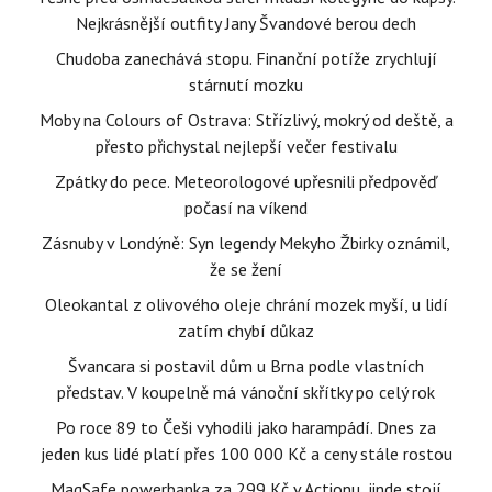
Nejkrásnější outfity Jany Švandové berou dech
Chudoba zanechává stopu. Finanční potíže zrychlují
stárnutí mozku
Moby na Colours of Ostrava: Střízlivý, mokrý od deště, a
přesto přichystal nejlepší večer festivalu
Zpátky do pece. Meteorologové upřesnili předpověď
počasí na víkend
Zásnuby v Londýně: Syn legendy Mekyho Žbirky oznámil,
že se žení
Oleokantal z olivového oleje chrání mozek myší, u lidí
zatím chybí důkaz
Švancara si postavil dům u Brna podle vlastních
představ. V koupelně má vánoční skřítky po celý rok
Po roce 89 to Češi vyhodili jako harampádí. Dnes za
jeden kus lidé platí přes 100 000 Kč a ceny stále rostou
MagSafe powerbanka za 299 Kč v Actionu, jinde stojí