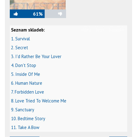
61%
Seznam skladeb:
video
text
karaoke
1. Survival
2. Secret
3. I'd Rather Be Your Lover
4. Don't Stop
5. Inside Of Me
6. Human Nature
7. Forbidden Love
8. Love Tried To Welcome Me
9. Sanctuary
10. Bedtime Story
11. Take A Bow