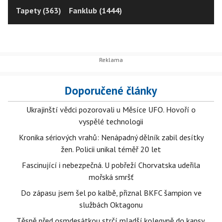
Tapety (363)
Fanklub (1444)
Doporučené články
Ukrajinští vědci pozorovali u Měsíce UFO. Hovoří o
vyspělé technologii
Kronika sériových vrahů: Nenápadný dělník zabil desítky
žen. Policii unikal téměř 20 let
Fascinující i nebezpečná. U pobřeží Chorvatska udeřila
mořská smršť
Do zápasu jsem šel po kalbě, přiznal BKFC šampion ve
službách Oktagonu
Těsně před osmdesátkou strčí mladší kolegyně do kapsy.