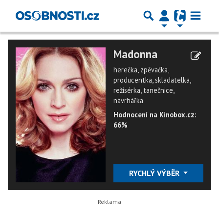
Madonna
herečka, zpěvačka,
producentka, skladatelka,
režisérka, tanečnice,
návrhářka
Hodnocení na Kinobox.cz:
66%
RYCHLÝ VÝBĚR