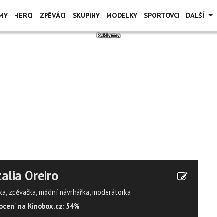
MY
HERCI
ZPĚVÁCI
SKUPINY
MODELKY
SPORTOVCI
DALŠÍ
alia Oreiro
ka, zpěvačka, módní návrhářka, moderátorka
cení na Kinobox.cz: 54%