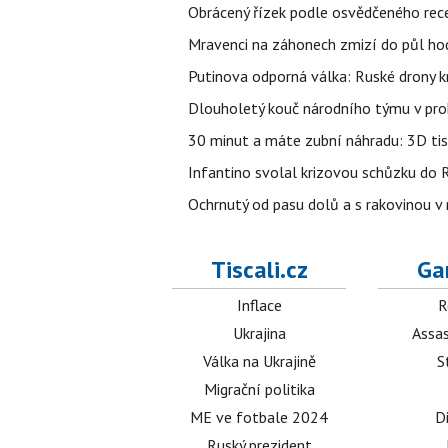
Obrácený řízek podle osvědčeného rece
Mravenci na záhonech zmizí do půl hodi
Putinova odporná válka: Ruské drony kr
Dlouholetý kouč národního týmu v prob
30 minut a máte zubní náhradu: 3D tis
Infantino svolal krizovou schůzku do R
Ochrnutý od pasu dolů a s rakovinou v
Tiscali.cz
Ga
Inflace
R
Ukrajina
Assas
Válka na Ukrajině
S
Migrační politika
ME ve fotbale 2024
D
Ruský prezident