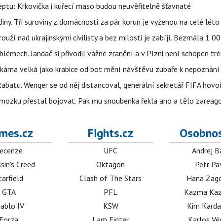
ptu: Krkovička i kuřecí maso budou neuvěřitelně šťavnaté
ny. Tři suroviny z domácnosti za pár korun je vyženou na celé léto
ouží nad ukrajinskými civilisty a bez milosti je zabíjí. Bezmála 1 
lémech. Jandač si přivodil vážné zranění a v Plzni není schopen tr
kárna velká jako krabice od bot mění návštěvu zubaře k nepoznání
abatu. Wenger se od něj distancoval, generální sekretář FIFA hovo
 mozku přestal bojovat. Pak mu snoubenka řekla ano a tělo zareag
mes.cz
Fights.cz
Osobnos
ecenze
UFC
Andrej B
sin's Creed
Oktagon
Petr Pa
tarfield
Clash of The Stars
Hana Zag
GTA
PFL
Kazma Kaz
iablo IV
KSW
Kim Karda
Forza
I am Figter
Karlos V