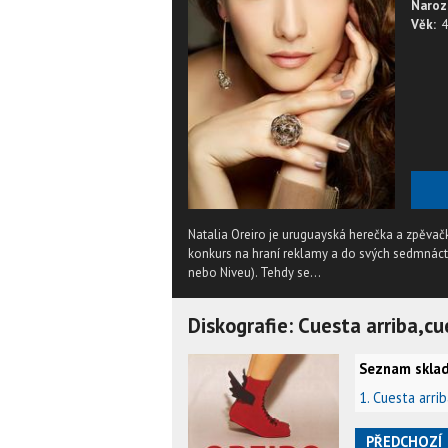
Naroz
Věk:
4
Natalia Oreiro je uruguayská herečka a zpěvačk
konkurs na hraní reklamy a do svých sedmnácti
nebo Niveu). Tehdy se...
Diskografie: Cuesta arriba,c
Seznam sklad
1. Cuesta arri
PŘEDCHOZÍ