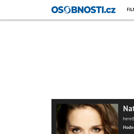
FIL
Nat
hereč
Hodno