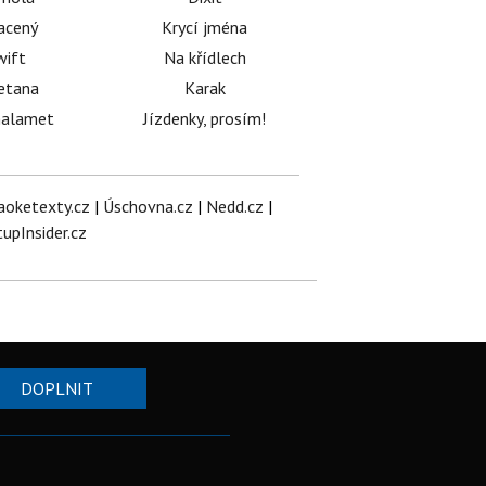
acený
Krycí jména
wift
Na křídlech
etana
Karak
halamet
Jízdenky, prosím!
aoketexty.cz
|
Úschovna.cz
|
Nedd.cz
|
tupInsider.cz
DOPLNIT