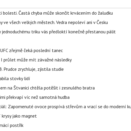
ti bolesti. Častá chyba může skončit krvácením do žaludku
ahy ve všech velkých městech. Vedra nepoleví ani v Česku
íky jednoduchému triku vás předloktí konečně přestanou pálit
v UFC zřejmě čeká poslední tanec
 I průlet může mít závažné následky
 Prudce zrychluje, zjistila studie
bila stovky lidí
nem na Štvanici chtěla potěšit i zesnulého bratra
nimi překvapí víc než samotná hudba
ciál: Zapomenuté ovoce prospívá střevům a vrací se do moderní k
í krysy jako magnet
mácí postřik