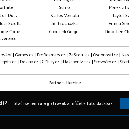
ortnite
Sumó
Marek Ztr
l of Duty
Karlos Vémola
Taylor S
lder Scrolls
Jiří Procházka
Emma Sm
dome Come:
Conor McGregor
Timothée C
iverence
tování
|
Games.cz
|
Profigamers.cz
|
ZeStolu.cz
|
Osobnosti.cz
|
Kar
Fights.cz
|
Dokina.cz
|
CZhity.cz
|
Našepeníze.cz
|
Srovnám.cz
|
Star
Partneři: Heroine
li?
Stačí se jen
zaregistrovat
a můžete tuto databázi