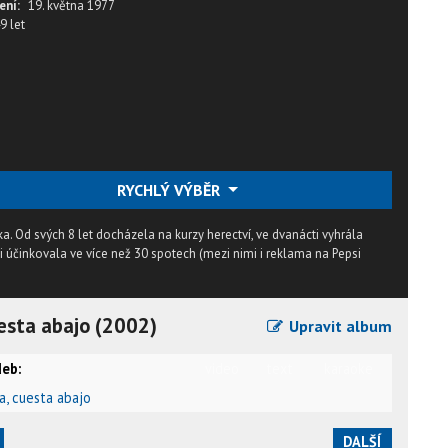
ení:
19. května 1977
9 let
RYCHLÝ VÝBĚR
a. Od svých 8 let docházela na kurzy herectví, ve dvanácti vyhrála
 účinkovala ve více než 30 spotech (mezi nimi i reklama na Pepsi
uesta abajo (2002)
Upravit album
eb:
video
text
karaoke
ba, cuesta abajo
DALŠÍ