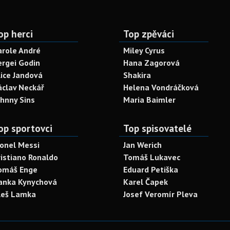
op herci
Top zpěváci
arole André
Miley Cyrus
ergei Godin
Hana Zagorová
lice Jandová
Shakira
áclav Neckář
Helena Vondráčková
ohnny Sins
Maria Baimler
op sportovci
Top spisovatelé
ionel Messi
Jan Werich
ristiano Ronaldo
Tomáš Lukavec
omáš Enge
Eduard Petiška
anka Kynychová
Karel Čapek
leš Lamka
Josef Veromír Pleva