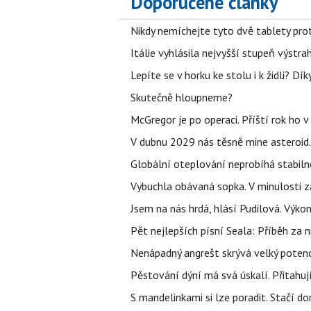
Doporučené články
Nikdy nemíchejte tyto dvě tablety pro
Itálie vyhlásila nejvyšší stupeň výstr
Lepíte se v horku ke stolu i k židli? D
Skutečně hloupneme?
McGregor je po operaci. Příští rok ho 
V dubnu 2029 nás těsně mine asteroid.
Globální oteplování neprobíhá stabilně.
Vybuchla obávaná sopka. V minulosti za
Jsem na nás hrdá, hlásí Pudilová. Výko
Pět nejlepších písní Seala: Příběh za 
Nenápadný angrešt skrývá velký poten
Pěstování dýní má svá úskalí. Přitahuj
S mandelinkami si lze poradit. Stačí do