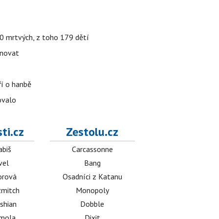
000 mrtvých, z toho 179 dětí
énovat
ří o hanbě
ovalo
ti.cz
Zestolu.cz
abiš
Carcassonne
vel
Bang
orová
Osadníci z Katanu
mitch
Monopoly
shian
Dobble
émola
Dixit