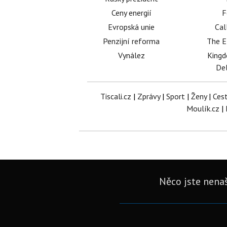
Ceny energií
F
Evropská unie
Cal
Penzijní reforma
The E
Vynález
King
Del
Tiscali.cz
|
Zprávy
|
Sport
|
Ženy
|
Ces
Moulík.cz
|
Něco jste nenaš