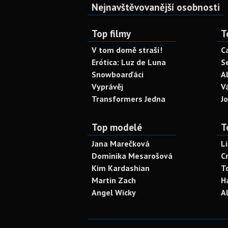
Nejnavštěvovanější osobnosti
Top filmy
T
V tom domě straší!
C
Erótica: Luz de Luna
S
Snowboarďáci
A
Vyprávěj
V
Transformers Jedna
J
Top modelé
T
Jana Marečková
L
Dominika Mesarošová
C
Kim Kardashian
T
Martin Zach
H
Angel Wicky
A