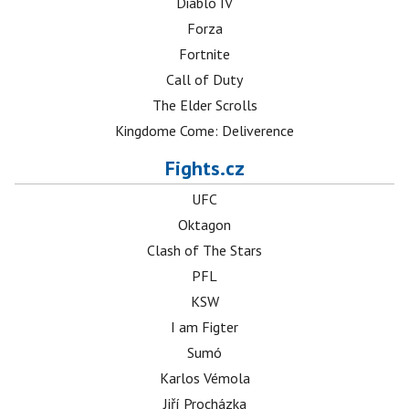
Diablo IV
Forza
Fortnite
Call of Duty
The Elder Scrolls
Kingdome Come: Deliverence
Fights.cz
UFC
Oktagon
Clash of The Stars
PFL
KSW
I am Figter
Sumó
Karlos Vémola
Jiří Procházka