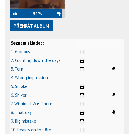
94%
PŘEHRÁT ALBUM
Seznam skladeb:
video
text
karaoke
1. Glorious
2. Counting down the days
3. Torn
4. Wrong impression
5. Smoke
6. Shiver
7. Wishing I Was There
8. That day
9. Big mistake
10. Beauty on the fire