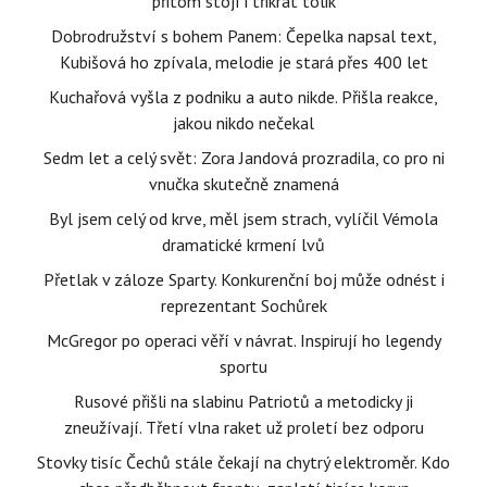
přitom stojí i třikrát tolik
Dobrodružství s bohem Panem: Čepelka napsal text,
Kubišová ho zpívala, melodie je stará přes 400 let
Kuchařová vyšla z podniku a auto nikde. Přišla reakce,
jakou nikdo nečekal
Sedm let a celý svět: Zora Jandová prozradila, co pro ni
vnučka skutečně znamená
Byl jsem celý od krve, měl jsem strach, vylíčil Vémola
dramatické krmení lvů
Přetlak v záloze Sparty. Konkurenční boj může odnést i
reprezentant Sochůrek
McGregor po operaci věří v návrat. Inspirují ho legendy
sportu
Rusové přišli na slabinu Patriotů a metodicky ji
zneužívají. Třetí vlna raket už proletí bez odporu
Stovky tisíc Čechů stále čekají na chytrý elektroměr. Kdo