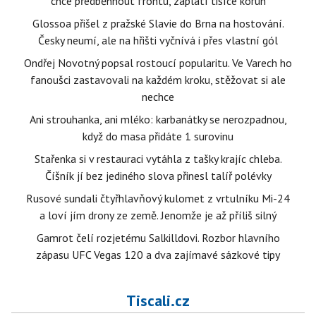
chce předběhnout frontu, zaplatí tisíce korun
Glossoa přišel z pražské Slavie do Brna na hostování.
Česky neumí, ale na hřišti vyčnívá i přes vlastní gól
Ondřej Novotný popsal rostoucí popularitu. Ve Varech ho
fanoušci zastavovali na každém kroku, stěžovat si ale
nechce
Ani strouhanka, ani mléko: karbanátky se nerozpadnou,
když do masa přidáte 1 surovinu
Stařenka si v restauraci vytáhla z tašky krajíc chleba.
Číšník jí bez jediného slova přinesl talíř polévky
Rusové sundali čtyřhlavňový kulomet z vrtulníku Mi-24
a loví jím drony ze země. Jenomže je až příliš silný
Gamrot čelí rozjetému Salkilldovi. Rozbor hlavního
zápasu UFC Vegas 120 a dva zajímavé sázkové tipy
Tiscali.cz