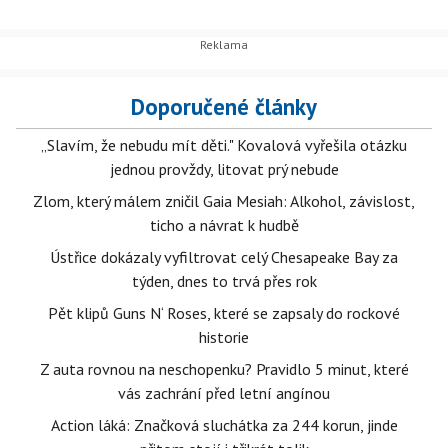
Doporučené články
„Slavím, že nebudu mít děti." Kovalová vyřešila otázku
jednou provždy, litovat prý nebude
Zlom, který málem zničil Gaia Mesiah: Alkohol, závislost,
ticho a návrat k hudbě
Ústřice dokázaly vyfiltrovat celý Chesapeake Bay za
týden, dnes to trvá přes rok
Pět klipů Guns N‘ Roses, které se zapsaly do rockové
historie
Z auta rovnou na neschopenku? Pravidlo 5 minut, které
vás zachrání před letní angínou
Action láká: Značková sluchátka za 244 korun, jinde