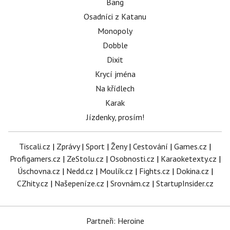
Bang
Osadníci z Katanu
Monopoly
Dobble
Dixit
Krycí jména
Na křídlech
Karak
Jízdenky, prosím!
Tiscali.cz
|
Zprávy
|
Sport
|
Ženy
|
Cestování
|
Games.cz
|
Profigamers.cz
|
ZeStolu.cz
|
Osobnosti.cz
|
Karaoketexty.cz
|
Úschovna.cz
|
Nedd.cz
|
Moulík.cz
|
Fights.cz
|
Dokina.cz
|
CZhity.cz
|
Našepeníze.cz
|
Srovnám.cz
|
StartupInsider.cz
Partneři: Heroine