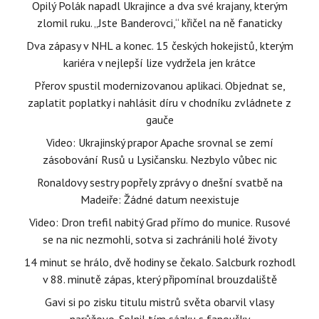
Opilý Polák napadl Ukrajince a dva své krajany, kterým
zlomil ruku. „Jste Banderovci,“ křičel na ně fanaticky
Dva zápasy v NHL a konec. 15 českých hokejistů, kterým
kariéra v nejlepší lize vydržela jen krátce
Přerov spustil modernizovanou aplikaci. Objednat se,
zaplatit poplatky i nahlásit díru v chodníku zvládnete z
gauče
Video: Ukrajinský prapor Apache srovnal se zemí
zásobování Rusů u Lysičansku. Nezbylo vůbec nic
Ronaldovy sestry popřely zprávy o dnešní svatbě na
Madeiře: Žádné datum neexistuje
Video: Dron trefil nabitý Grad přímo do munice. Rusové
se na nic nezmohli, sotva si zachránili holé životy
14 minut se hrálo, dvě hodiny se čekalo. Salcburk rozhodl
v 88. minutě zápas, který připomínal brouzdaliště
Gavi si po zisku titulu mistrů světa obarvil vlasy