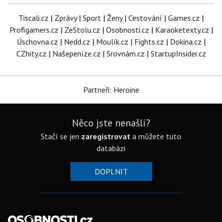
Tiscali.cz
|
Zprávy
|
Sport
|
Ženy
|
Cestování
|
Games.cz
|
Profigamers.cz
|
ZeStolu.cz
|
Osobnosti.cz
|
Karaoketexty.cz
|
Úschovna.cz
|
Nedd.cz
|
Moulík.cz
|
Fights.cz
|
Dokina.cz
|
CZhity.cz
|
Našepeníze.cz
|
Srovnám.cz
|
StartupInsider.cz
Partneři: Heroine
Něco jste nenašli?
Stačí se jen
zaregistrovat
a můžete tuto
databázi
DOPLNIT