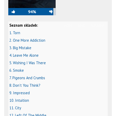
94%
Seznam skladeb:
video
text
karaoke
1. Torn
2. One More Addiction
3. Big Mistake
4. Leave Me Alone
5. Wishing I Was There
6. Smoke
7. Pigeons And Crumbs
8. Don't You Think?
9. Impressed
10. Intuition
11. City
12. Left Of The Middle