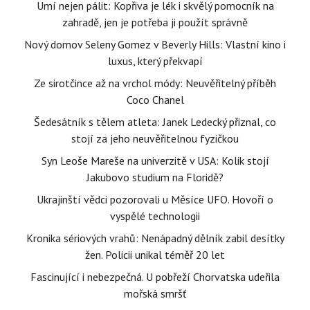
Umí nejen pálit: Kopřiva je lék i skvělý pomocník na
zahradě, jen je potřeba ji použít správně
Nový domov Seleny Gomez v Beverly Hills: Vlastní kino i
luxus, který překvapí
Ze sirotčince až na vrchol módy: Neuvěřitelný příběh
Coco Chanel
Šedesátník s tělem atleta: Janek Ledecký přiznal, co
stojí za jeho neuvěřitelnou fyzičkou
Syn Leoše Mareše na univerzitě v USA: Kolik stojí
Jakubovo studium na Floridě?
Ukrajinští vědci pozorovali u Měsíce UFO. Hovoří o
vyspělé technologii
Kronika sériových vrahů: Nenápadný dělník zabil desítky
žen. Policii unikal téměř 20 let
Fascinující i nebezpečná. U pobřeží Chorvatska udeřila
mořská smršť