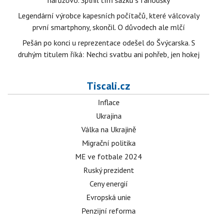
narůžovo. Splnil tím sázku s fanoušky
Legendární výrobce kapesních počítačů, které válcovaly
první smartphony, skončil. O důvodech ale mlčí
Pešán po konci u reprezentace odešel do Švýcarska. S
druhým titulem říká: Nechci svatbu ani pohřeb, jen hokej
Tiscali.cz
Inflace
Ukrajina
Válka na Ukrajině
Migrační politika
ME ve fotbale 2024
Ruský prezident
Ceny energií
Evropská unie
Penzijní reforma