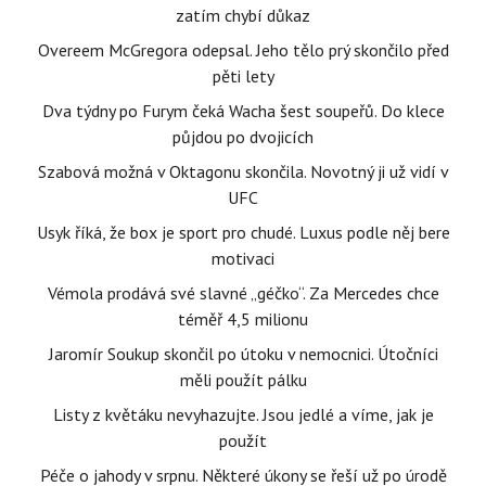
zatím chybí důkaz
Overeem McGregora odepsal. Jeho tělo prý skončilo před
pěti lety
Dva týdny po Furym čeká Wacha šest soupeřů. Do klece
půjdou po dvojicích
Szabová možná v Oktagonu skončila. Novotný ji už vidí v
UFC
Usyk říká, že box je sport pro chudé. Luxus podle něj bere
motivaci
Vémola prodává své slavné „géčko“. Za Mercedes chce
téměř 4,5 milionu
Jaromír Soukup skončil po útoku v nemocnici. Útočníci
měli použít pálku
Listy z květáku nevyhazujte. Jsou jedlé a víme, jak je
použít
Péče o jahody v srpnu. Některé úkony se řeší už po úrodě