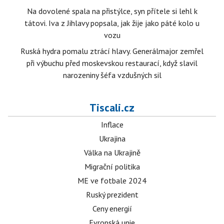
Na dovolené spala na přistýlce, syn přítele si lehl k
tátovi. Iva z Jihlavy popsala, jak žije jako páté kolo u
vozu
Ruská hydra pomalu ztrácí hlavy. Generálmajor zemřel
při výbuchu před moskevskou restaurací, když slavil
narozeniny šéfa vzdušných sil
Tiscali.cz
Inflace
Ukrajina
Válka na Ukrajině
Migrační politika
ME ve fotbale 2024
Ruský prezident
Ceny energií
Evropská unie