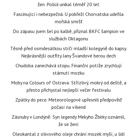
žen. Policii unikal téměř 20 let
Fascinující i nebezpečná. U pobřeží Chorvatska udeřila
mořská smršť
Do zápasu jsem šel po kalbě, přiznal BKFC šampion ve
službách Oktagonu
Těsně před osmdesátkou strčí mladší kolegyně do kapsy.
Nejkrásnější outfity Jany Švandové berou dech
Chudoba zanechává stopu. Finanční potíže zrychlují
stárnutí mozku
Moby na Colours of Ostrava: Střízlivý, mokrý od deště, a
přesto přichystal nejlepší večer festivalu
Zpátky do pece. Meteorologové upřesnili předpověď
počasí na víkend
Zásnuby v Londýně: Syn legendy Mekyho Žbirky oznámil,
že se žení
Oleokantal z olivového oleje chrání mozek myší, u lidí