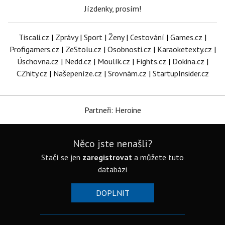
Jízdenky, prosím!
Tiscali.cz
|
Zprávy
|
Sport
|
Ženy
|
Cestování
|
Games.cz
|
Profigamers.cz
|
ZeStolu.cz
|
Osobnosti.cz
|
Karaoketexty.cz
|
Úschovna.cz
|
Nedd.cz
|
Moulík.cz
|
Fights.cz
|
Dokina.cz
|
CZhity.cz
|
Našepeníze.cz
|
Srovnám.cz
|
StartupInsider.cz
Partneři: Heroine
Něco jste nenašli?
Stačí se jen
zaregistrovat
a můžete tuto
databázi
DOPLNIT