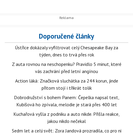
Doporučené články
Ústřice dokázaly vyfiltrovat celý Chesapeake Bay za
týden, dnes to trvá přes rok
Z auta rovnou na neschopenku? Pravidlo 5 minut, které
vás zachrání před letní angínou
Action láká: Značková sluchátka za 244 korun, jinde
přitom stojí i třikrát tolik
Dobrodružství s bohem Panem: Čepelka napsal text,
Kubišová ho zpívala, melodie je stará přes 400 let
Kuchařová vyšla z podniku a auto nikde. Přišla reakce,
jakou nikdo nečekal
Sedm let a celý svět: Zora Jandová prozradila, co pro ni