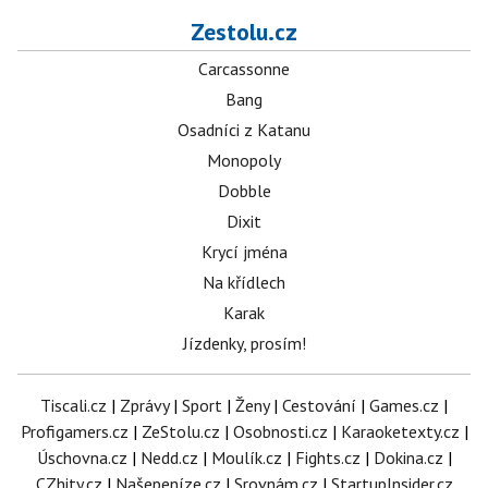
Zestolu.cz
Carcassonne
Bang
Osadníci z Katanu
Monopoly
Dobble
Dixit
Krycí jména
Na křídlech
Karak
Jízdenky, prosím!
Tiscali.cz
|
Zprávy
|
Sport
|
Ženy
|
Cestování
|
Games.cz
|
Profigamers.cz
|
ZeStolu.cz
|
Osobnosti.cz
|
Karaoketexty.cz
|
Úschovna.cz
|
Nedd.cz
|
Moulík.cz
|
Fights.cz
|
Dokina.cz
|
CZhity.cz
|
Našepeníze.cz
|
Srovnám.cz
|
StartupInsider.cz