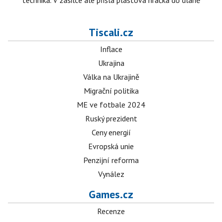
technika. V zásilce ale přišla plastová hračka do dlaně
Tiscali.cz
Inflace
Ukrajina
Válka na Ukrajině
Migrační politika
ME ve fotbale 2024
Ruský prezident
Ceny energií
Evropská unie
Penzijní reforma
Vynález
Games.cz
Recenze