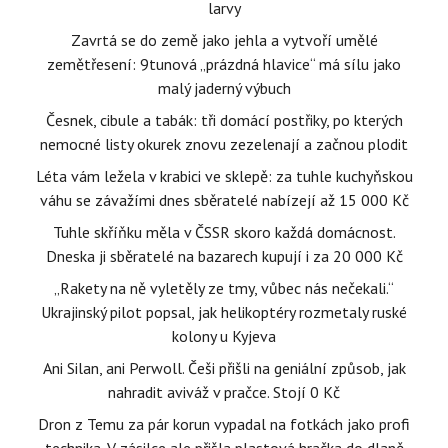
larvy
Zavrtá se do země jako jehla a vytvoří umělé
zemětřesení: 9tunová „prázdná hlavice“ má sílu jako
malý jaderný výbuch
Česnek, cibule a tabák: tři domácí postřiky, po kterých
nemocné listy okurek znovu zezelenají a začnou plodit
Léta vám ležela v krabici ve sklepě: za tuhle kuchyňskou
váhu se závažími dnes sběratelé nabízejí až 15 000 Kč
Tuhle skříňku měla v ČSSR skoro každá domácnost.
Dneska ji sběratelé na bazarech kupují i za 20 000 Kč
„Rakety na ně vyletěly ze tmy, vůbec nás nečekali.“
Ukrajinský pilot popsal, jak helikoptéry rozmetaly ruské
kolony u Kyjeva
Ani Silan, ani Perwoll. Češi přišli na geniální způsob, jak
nahradit aviváž v pračce. Stojí 0 Kč
Dron z Temu za pár korun vypadal na fotkách jako profi