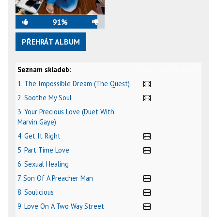
91%
PŘEHRÁT ALBUM
Seznam skladeb:
video
text
karaoke
1. The Impossible Dream (The Quest)
2. Soothe My Soul
3. Your Precious Love (Duet With
Marvin Gaye)
4. Get It Right
5. Part Time Love
6. Sexual Healing
7. Son Of A Preacher Man
8. Soulicious
9. Love On A Two Way Street