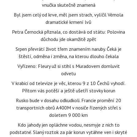
vnučka skutečně znamená
Byl jsem celý od krve, měl jsem strach, vylíčil Vémola
dramatické krmení lvů
Petra Černocká přiznala, co dostává od státu: Polovina
důchodu jde okamžitě zpět
Srpen převrátí život třem znamením naruby. Čeká je
štěstí, odměna i změna, na kterou dlouho čekala
Vyřízeno: Fleury už si stihl s Muradovem domluvit
odvetu
V krabici od televize je věc, kterou 9 z 10 Čechů vyhodí.
Přitom vás potěší a ještě ušetří stovky korun
Rusko bude v dosahu odkudkoli. Francie promění 20
transportních obrů A400M v nosiče řízených střel s
doletem 9 000 km
Kdo jahody jen opláchne vodou, nesmyje z nich to
podstatné. Slaný roztok za pár korun vytáhne ven i skryté