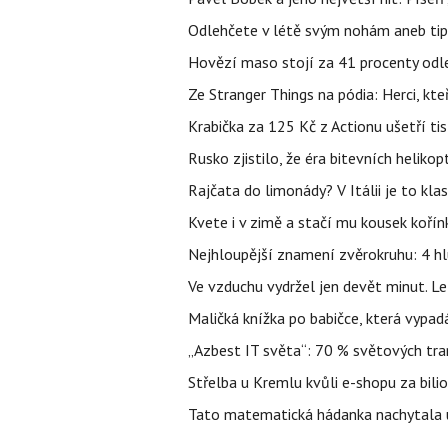
Odlehčete v létě svým nohám aneb tip
Hovězí maso stojí za 41 procenty odle
Ze Stranger Things na pódia: Herci, kt
Krabička za 125 Kč z Actionu ušetří tis
Rusko zjistilo, že éra bitevních helikopt
Rajčata do limonády? V Itálii je to klas
Kvete i v zimě a stačí mu kousek kořín
Nejhloupější znamení zvěrokruhu: 4 hl
Ve vzduchu vydržel jen devět minut. L
Maličká knížka po babičce, která vypad
„Azbest IT světa“: 70 % světových tra
Střelba u Kremlu kvůli e-shopu za bilio
Tato matematická hádanka nachytala už t