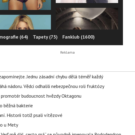
lmografie (64)
Tapety (75)
Fanklub (1600)
zapomínejte. Jednu zásadní chybu dělá téměř každý
áhá nádoru. Vědci odhalili nebezpečnou roli fruktózy
l promotér budoucnost hvězdy Oktagonu
o běžná bakterie
aní. Historii totiž psali vítězové
lo u Mety
eň „Veď mě dál, cesto má“ se původně jmenovala Rododendron