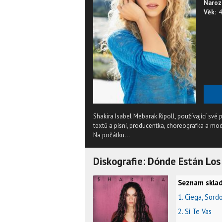
Naroz
Věk:
4
Shakira Isabel Mebarak Ripoll, používající své
textů a písní, producentka, choreografka a mod
Na počátku...
Diskografie: Dónde Están Lo
Seznam sklad
1. Ciega, Sor
2. Si Te Vas