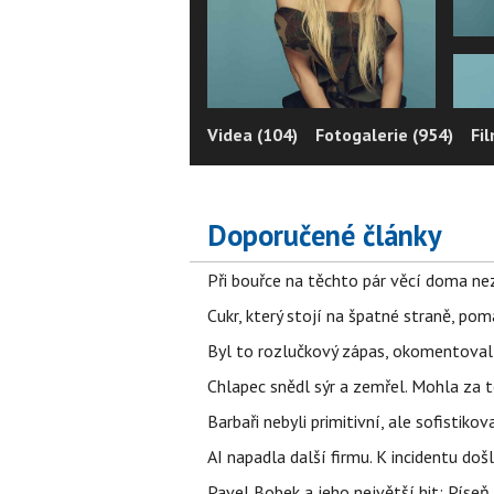
Videa (104)
Fotogalerie (954)
Fi
Doporučené články
Při bouřce na těchto pár věcí doma ne
Cukr, který stojí na špatné straně, pom
Byl to rozlučkový zápas, okomentova
Chlapec snědl sýr a zemřel. Mohla za t
Barbaři nebyli primitivní, ale sofistikov
AI napadla další firmu. K incidentu doš
Pavel Bobek a jeho největší hit: Pís