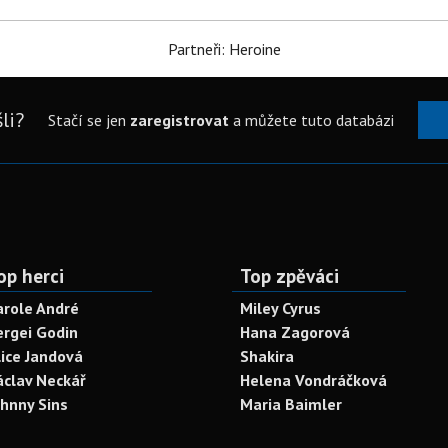
Partneři: Heroine
li?
Stačí se jen
zaregistrovat
a můžete tuto databázi
op herci
Top zpěváci
arole André
Miley Cyrus
ergei Godin
Hana Zagorová
lice Jandová
Shakira
áclav Neckář
Helena Vondráčková
ohnny Sins
Maria Baimler