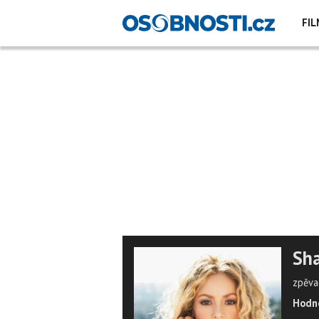
FIL
Sha
zpěva
Hodno