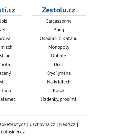
ti.cz
Zestolu.cz
abiš
Carcassonne
vel
Bang
orová
Osadníci z Katanu
mitch
Monopoly
shian
Dobble
émola
Dixit
acený
Krycí jména
wift
Na křídlech
etana
Karak
halamet
Jízdenky, prosím!
aoketexty.cz
|
Úschovna.cz
|
Nedd.cz
|
tupInsider.cz