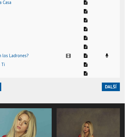
a Casa
n los Ladrones?
 Ti
DALŠÍ