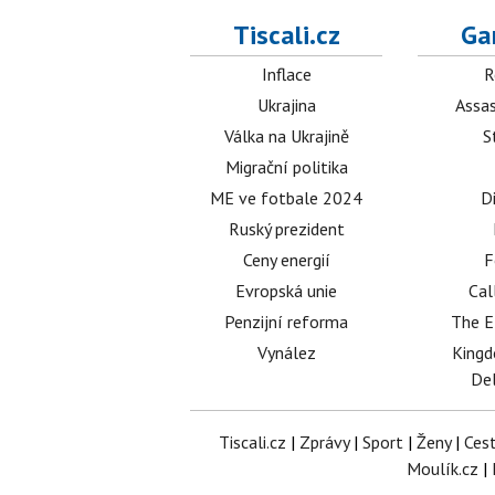
Tiscali.cz
Ga
Inflace
R
Ukrajina
Assas
Válka na Ukrajině
S
Migrační politika
ME ve fotbale 2024
D
Ruský prezident
Ceny energií
F
Evropská unie
Cal
Penzijní reforma
The E
Vynález
King
Del
Tiscali.cz
|
Zprávy
|
Sport
|
Ženy
|
Ces
Moulík.cz
|