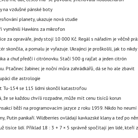
y na vzdušné pánské boty
sňování planety, ukazuje nová studie
eří vyměnili Hawkins za mikrofon
íce za opraváře, jindy stojí 10 000 Kč. Regál s nářadím je věčně pr
ér skončila, a pomalu je vyřazuje. Ukrajinci je proškolili, jak to nikdy
ika a chuť předčí i citrónovku. Stačí 500 g rajčat a jeden citrón
ku. Ptačinec žabinec je noční můra zahrádkářů, dá se ho ale zbavit
upáci dle astrologie
et Tu-154 se 115 lidmi skončil katastrofou
á, že se každou chvíli rozpadne, může mít cenu tisíců korun
nsakcí běží na programovacím jazyce z roku 1959. Nikdo ho neumí 
ny, Putin panikaří. Wildberries ovládají kavkazské klany a teď po něm
isíce lidí. Příklad 18 : 3 + 7 × 5 správně spočítají jen lidé, kteří 