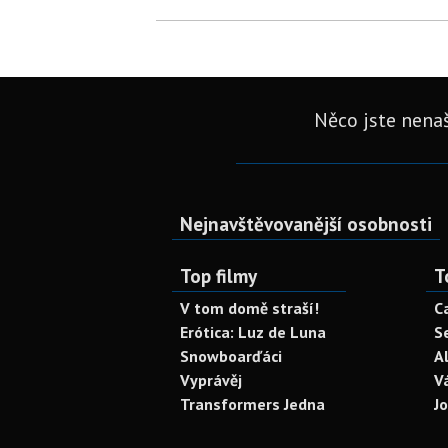
Něco jste nenaš
Nejnavštěvovanější osobnosti
Top filmy
T
V tom domě straší!
C
Erótica: Luz de Luna
S
Snowboarďáci
A
Vyprávěj
V
Transformers Jedna
J