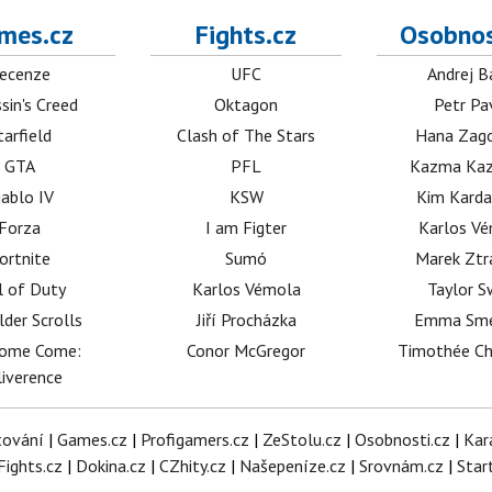
mes.cz
Fights.cz
Osobnos
ecenze
UFC
Andrej B
sin's Creed
Oktagon
Petr Pa
tarfield
Clash of The Stars
Hana Zag
GTA
PFL
Kazma Kaz
iablo IV
KSW
Kim Karda
Forza
I am Figter
Karlos V
ortnite
Sumó
Marek Ztr
l of Duty
Karlos Vémola
Taylor S
lder Scrolls
Jiří Procházka
Emma Sm
dome Come:
Conor McGregor
Timothée C
iverence
tování
|
Games.cz
|
Profigamers.cz
|
ZeStolu.cz
|
Osobnosti.cz
|
Kar
Fights.cz
|
Dokina.cz
|
CZhity.cz
|
Našepeníze.cz
|
Srovnám.cz
|
Star