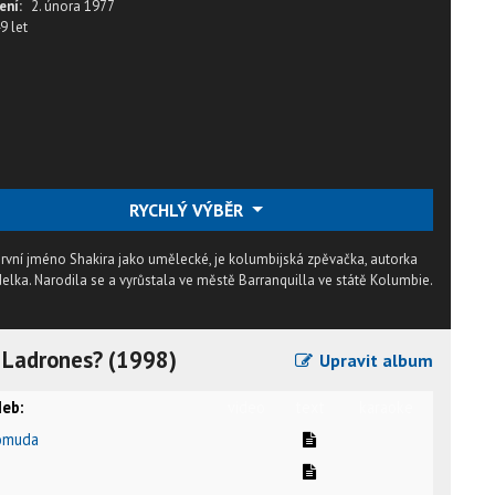
ení:
2. února 1977
9 let
RYCHLÝ VÝBĚR
 první jméno Shakira jako umělecké, je kolumbijská zpěvačka, autorka
elka. Narodila se a vyrůstala ve městě Barranquilla ve státě Kolumbie.
s Ladrones? (1998)
Upravit album
eb:
video
text
karaoke
domuda