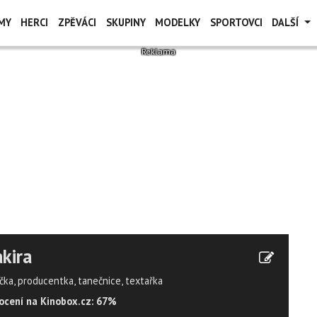
MY
HERCI
ZPĚVÁCI
SKUPINY
MODELKY
SPORTOVCI
DALŠÍ
kira
čka, producentka, tanečnice, textařka
cení na Kinobox.cz: 67%