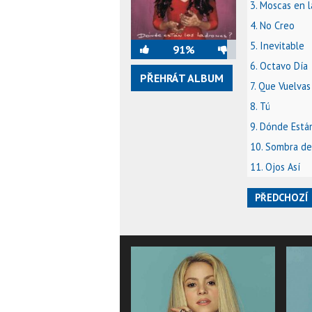
3. Moscas en l
4. No Creo
5. Inevitable
91%
6. Octavo Día
PŘEHRÁT ALBUM
7. Que Vuelvas
8. Tú
9. Dónde Está
10. Sombra de
11. Ojos Así
PŘEDCHOZÍ