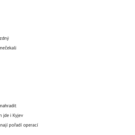
ázdný
 nečekali
nahradit
 jde i Kyjev
znají pořadí operací