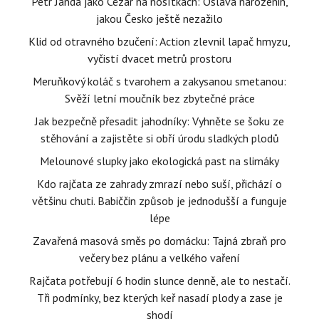
Petr Janda jako Cézar na nosítkách: Oslava narozenin,
jakou Česko ještě nezažilo
Klid od otravného bzučení: Action zlevnil lapač hmyzu,
vyčistí dvacet metrů prostoru
Meruňkový koláč s tvarohem a zakysanou smetanou:
Svěží letní moučník bez zbytečné práce
Jak bezpečně přesadit jahodníky: Vyhněte se šoku ze
stěhování a zajistěte si obří úrodu sladkých plodů
Melounové slupky jako ekologická past na slimáky
Kdo rajčata ze zahrady zmrazí nebo suší, přichází o
většinu chuti. Babiččin způsob je jednodušší a funguje
lépe
Zavařená masová směs po domácku: Tajná zbraň pro
večery bez plánu a velkého vaření
Rajčata potřebují 6 hodin slunce denně, ale to nestačí.
Tři podmínky, bez kterých keř nasadí plody a zase je
shodí