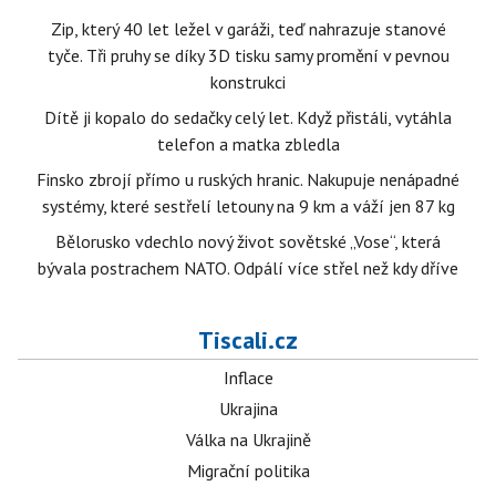
Zip, který 40 let ležel v garáži, teď nahrazuje stanové
tyče. Tři pruhy se díky 3D tisku samy promění v pevnou
konstrukci
Dítě ji kopalo do sedačky celý let. Když přistáli, vytáhla
telefon a matka zbledla
Finsko zbrojí přímo u ruských hranic. Nakupuje nenápadné
systémy, které sestřelí letouny na 9 km a váží jen 87 kg
Bělorusko vdechlo nový život sovětské „Vose“, která
bývala postrachem NATO. Odpálí více střel než kdy dříve
Tiscali.cz
Inflace
Ukrajina
Válka na Ukrajině
Migrační politika