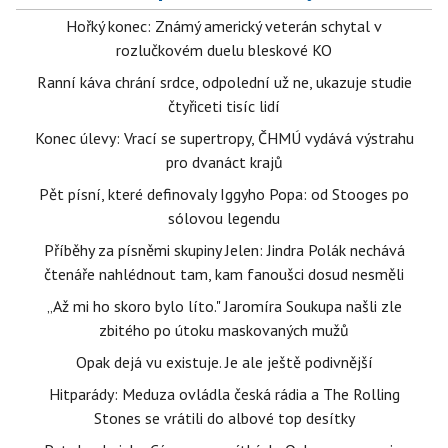
Hořký konec: Známý americký veterán schytal v
rozlučkovém duelu bleskové KO
Ranní káva chrání srdce, odpolední už ne, ukazuje studie
čtyřiceti tisíc lidí
Konec úlevy: Vrací se supertropy, ČHMÚ vydává výstrahu
pro dvanáct krajů
Pět písní, které definovaly Iggyho Popa: od Stooges po
sólovou legendu
Příběhy za písněmi skupiny Jelen: Jindra Polák nechává
čtenáře nahlédnout tam, kam fanoušci dosud nesměli
„Až mi ho skoro bylo líto." Jaromíra Soukupa našli zle
zbitého po útoku maskovaných mužů
Opak dejá vu existuje. Je ale ještě podivnější
Hitparády: Meduza ovládla česká rádia a The Rolling
Stones se vrátili do albové top desítky