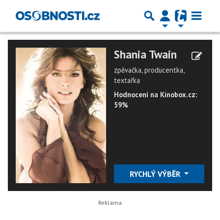
Shania Twain
zpěvačka, producentka,
textařka
Hodnocení na Kinobox.cz:
59%
RYCHLÝ VÝBĚR