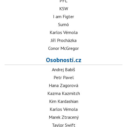
PFL
KSW
I am Figter
Sumó
Karlos Vémola
Jiří Procházka
Conor McGregor
Osobnosti.cz
Andrej Babiš
Petr Pavel
Hana Zagorová
Kazma Kazmitch
Kim Kardashian
Karlos Vémola
Marek Ztracený
Taylor Swift