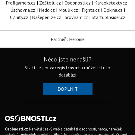
Profigamers.cz
|
ZeStolu.cz
|
Osobnosti.cz
|
Karaoketexty.cz
|
Úschovna.cz
|
Nedd.cz
|
Moulík.cz
|
Fights.cz
|
Dokina.cz
|
CZhity.cz
|
Našepeníze.cz
|
Srovnám.cz
|
StartupInsider.cz
Partneři: Heroine
Něco jste nenašli?
Stačí se jen
zaregistrovat
a můžete tuto
databázi
DOPLNIT
Osobnosti.cz
Největší český web s databází osobností, herců, hereček,
zpěváků, zpěvaček, modelek, filmů, hudebních skupin a sportovců. Kromě