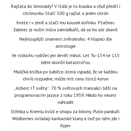
Rajčata do limonády? V Itálii je to klasika a chuť předčí i
citrónovku. Stačí 500 g rajčat a jeden citrón
Kvete i v zimě a stačí mu kousek kořínku. Ptačinec
žabinec je noční můra zahrádkářů, dá se ho ale zbavit
Nejhloupější znamení zvěrokruhu: 4 hlupáci dle
astrologie
Ve vzduchu vydržel jen devět minut. Let Tu-154 se 115
lidmi skončil katastrofou
Maličká knížka po babičce, která vypadá, že se každou
chvíli rozpadne, může mít cenu tisíců korun
„Azbest IT světa“: 70 % světových transakcí běží na
programovacím jazyce z roku 1959. Nikdo ho neumí
nahradit
Střelba u Kremlu kvůli e-shopu za biliony, Putin panikaří.
Wildberries ovládají kavkazské klany a teď po něm jde i
Kyjev