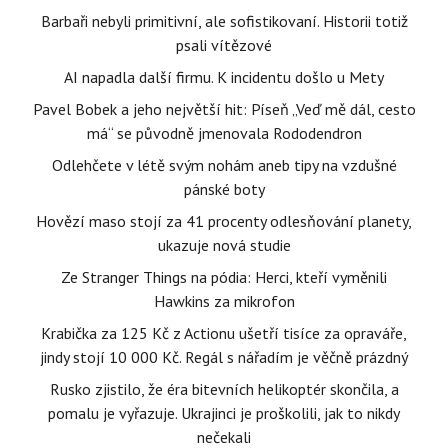
Barbaři nebyli primitivní, ale sofistikovaní. Historii totiž
psali vítězové
AI napadla další firmu. K incidentu došlo u Mety
Pavel Bobek a jeho největší hit: Píseň „Veď mě dál, cesto
má“ se původně jmenovala Rododendron
Odlehčete v létě svým nohám aneb tipy na vzdušné
pánské boty
Hovězí maso stojí za 41 procenty odlesňování planety,
ukazuje nová studie
Ze Stranger Things na pódia: Herci, kteří vyměnili
Hawkins za mikrofon
Krabička za 125 Kč z Actionu ušetří tisíce za opraváře,
jindy stojí 10 000 Kč. Regál s nářadím je věčně prázdný
Rusko zjistilo, že éra bitevních helikoptér skončila, a
pomalu je vyřazuje. Ukrajinci je proškolili, jak to nikdy
nečekali