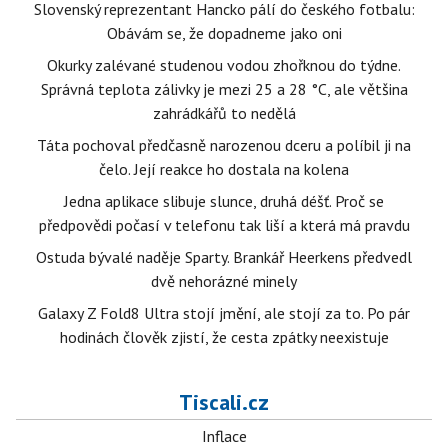
Slovenský reprezentant Hancko pálí do českého fotbalu:
Obávám se, že dopadneme jako oni
Okurky zalévané studenou vodou zhořknou do týdne.
Správná teplota zálivky je mezi 25 a 28 °C, ale většina
zahrádkářů to nedělá
Táta pochoval předčasně narozenou dceru a políbil ji na
čelo. Její reakce ho dostala na kolena
Jedna aplikace slibuje slunce, druhá déšť. Proč se
předpovědi počasí v telefonu tak liší a která má pravdu
Ostuda bývalé naděje Sparty. Brankář Heerkens předvedl
dvě nehorázné minely
Galaxy Z Fold8 Ultra stojí jmění, ale stojí za to. Po pár
hodinách člověk zjistí, že cesta zpátky neexistuje
Tiscali.cz
Inflace