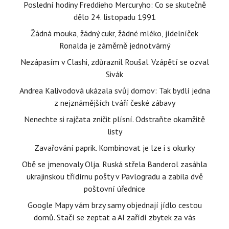
Poslední hodiny Freddieho Mercuryho: Co se skutečně
dělo 24. listopadu 1991
Žádná mouka, žádný cukr, žádné mléko, jídelníček
Ronalda je záměrně jednotvárný
Nezápasím v Clashi, zdůraznil Roušal. Vzápětí se ozval
Sivák
Andrea Kalivodová ukázala svůj domov: Tak bydlí jedna
z nejznámějších tváří české zábavy
Nenechte si rajčata zničit plísní. Odstraňte okamžitě
listy
Zavařování paprik. Kombinovat je lze i s okurky
Obě se jmenovaly Olja. Ruská střela Banderol zasáhla
ukrajinskou třídírnu pošty v Pavlogradu a zabila dvě
poštovní úřednice
Google Mapy vám brzy samy objednají jídlo cestou
domů. Stačí se zeptat a AI zařídí zbytek za vás