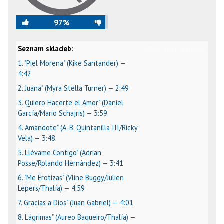
97%
Seznam skladeb:
video
text
karaoke
1. "Piel Morena" (Kike Santander) —
4:42
2. Juana" (Myra Stella Turner) — 2:49
3. Quiero Hacerte el Amor" (Daniel
García/Mario Schajris) — 3:59
4. Amándote" (A. B. Quintanilla III/Ricky
Vela) — 3:48
5. Llévame Contigo" (Adrian
Posse/Rolando Hernández) — 3:41
6. "Me Erotizas" (Vline Buggy/Julien
Lepers/Thalía) — 4:59
7. Gracias a Dios" (Juan Gabriel) — 4:01
8. Lágrimas" (Aureo Baqueiro/Thalía) —