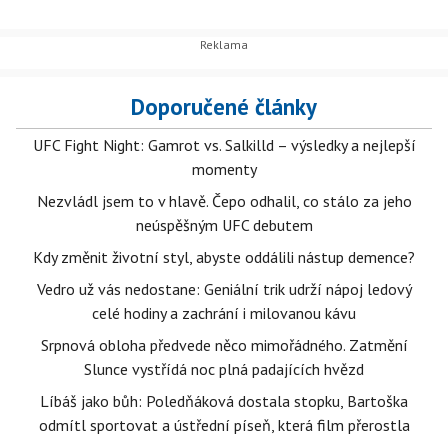
Doporučené články
UFC Fight Night: Gamrot vs. Salkilld – výsledky a nejlepší
momenty
Nezvládl jsem to v hlavě. Čepo odhalil, co stálo za jeho
neúspěšným UFC debutem
Kdy změnit životní styl, abyste oddálili nástup demence?
Vedro už vás nedostane: Geniální trik udrží nápoj ledový
celé hodiny a zachrání i milovanou kávu
Srpnová obloha předvede něco mimořádného. Zatmění
Slunce vystřídá noc plná padajících hvězd
Líbáš jako bůh: Poledňáková dostala stopku, Bartoška
odmítl sportovat a ústřední píseň, která film přerostla