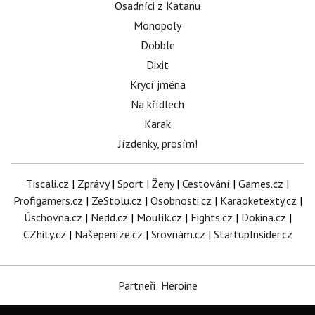
Osadníci z Katanu
Monopoly
Dobble
Dixit
Krycí jména
Na křídlech
Karak
Jízdenky, prosím!
Tiscali.cz
|
Zprávy
|
Sport
|
Ženy
|
Cestování
|
Games.cz
|
Profigamers.cz
|
ZeStolu.cz
|
Osobnosti.cz
|
Karaoketexty.cz
|
Úschovna.cz
|
Nedd.cz
|
Moulík.cz
|
Fights.cz
|
Dokina.cz
|
CZhity.cz
|
Našepeníze.cz
|
Srovnám.cz
|
StartupInsider.cz
Partneři: Heroine