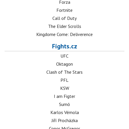
Forza
Fortnite
Call of Duty
The Elder Scrolls
Kingdome Come: Deliverence
Fights.cz
UFC
Oktagon
Clash of The Stars
PFL
KSW
I am Figter
Sumó
Karlos Vémola
Jiří Procházka
Conor McGregor