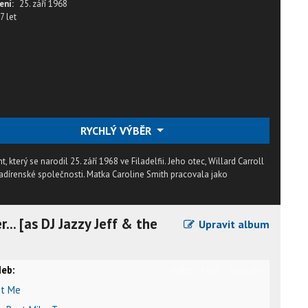
ení:
25. září 1968
7 let
RYCHLÝ VÝBĚR
 který se narodil 25. září 1968 ve Filadelfii. Jeho otec, Willard Carroll
hladírenské společnosti. Matka Caroline Smith pracovala jako
r... [as DJ Jazzy Jeff & the
Upravit album
eb:
video
text
karaoke
it Me