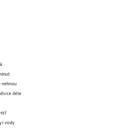
á
 minut
se nehnou
měsíce déle
nitř
 i vody