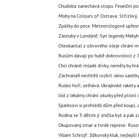
Chudoba zanechává stopu. Finanční pot
Moby na Colours of Ostrava: Střízlivý, 
Zpátky do pece. Meteorologové upřesn
Zásnuby v Londýně: Syn legendy Mekyho
Oleokantal z olivového oleje chrání m
Rusům dávají po hubě dobrovolníci z 72
Chci chránit mladé dívky, neměly by h
Záchranáři nechtěli rozbít okno sanitky
Rusko hoří, selhává. Ukrajinské rakety a
Jód z lékárny chrání okurky před plísní
Sparksovi si prohlédli dům před koupí, 
Rodina se 3 dětmi jí zničila byt a pak 
Okupovaný zmar a tvrdé represe: Rusov
Viliam Schrojf: žižkovský kluk, nejlepší