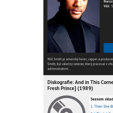
Naroz
Věk:
5
Will Smith je americký herec, rapper a producent,
Smith, byl válečný veterán, který pracoval v c
administrativní...
Diskografie: And in This Corne
Fresh Prince] (1989)
Seznam sklad
1. Then She B