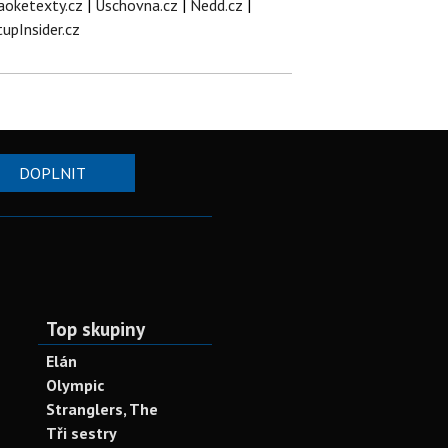
aoketexty.cz
|
Úschovna.cz
|
Nedd.cz
|
tupInsider.cz
DOPLNIT
Top skupiny
Elán
Olympic
Stranglers, The
Tři sestry