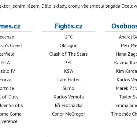
i sektor jedním rázem. Dělo, sklady, drony, vše smetla brigáda Ocelov
mes.cz
Fights.cz
Osobnos
ecenze
UFC
Andrej B
sin's Creed
Oktagon
Petr Pa
tarfield
Clash of The Stars
Hana Zag
GTA
PFL
Kazma Kaz
iablo IV
KSW
Kim Karda
Forza
I am Figter
Karlos V
ortnite
Sumó
Marek Ztr
l of Duty
Karlos Vémola
Taylor S
lder Scrolls
Jiří Procházka
Emma Sm
dome Come:
Conor McGregor
Timothée C
iverence