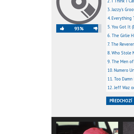
2. I Think I C
3. Jazzy's Gro
4. Everything 
5. You Got It 
93%
6. The Girlie 
7. The Revere
8. Who Stole 
9. The Men of
10. Numero U
11. Too Damn
12. Jeff Waz 
PŘEDCHOZÍ