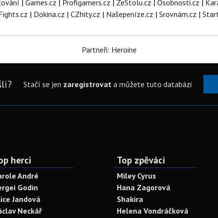
tování
|
Games.cz
|
Profigamers.cz
|
ZeStolu.cz
|
Osobnosti.cz
|
Kar
Fights.cz
|
Dokina.cz
|
CZhity.cz
|
Našepeníze.cz
|
Srovnám.cz
|
Star
Partneři: Heroine
li?
Stačí se jen
zaregistrovat
a můžete tuto databázi
op herci
Top zpěváci
arole André
Miley Cyrus
ergei Godin
Hana Zagorová
lice Jandová
Shakira
áclav Neckář
Helena Vondráčková