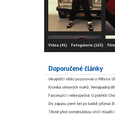
Videa (41)
Fotogalerie (163)
Film
Doporučené články
Ukrajinští vědci pozorovali u Měsíce U
Kronika sériových vrahů: Nenápadný děln
Fascinující i nebezpečná. U pobřeží Ch
Do zápasu jsem šel po kalbě, přiznal
Těsně před osmdesátkou strčí mladší k