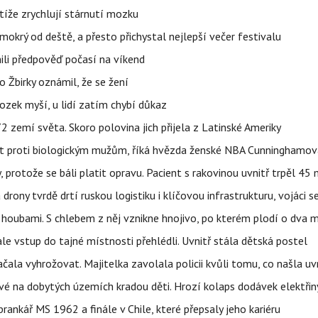
íže zrychlují stárnutí mozku
mokrý od deště, a přesto přichystal nejlepší večer festivalu
ili předpověď počasí na víkend
 Žbirky oznámil, že se žení
ozek myší, u lidí zatím chybí důkaz
 zemí světa. Skoro polovina jich přijela z Latinské Ameriky
rát proti biologickým mužům, říká hvězda ženské NBA Cunninghamov
, protože se báli platit opravu. Pacient s rakovinou uvnitř trpěl 45
 drony tvrdě drtí ruskou logistiku i klíčovou infrastrukturu, vojáci 
 i houbami. S chlebem z něj vznikne hnojivo, po kterém plodí o dva 
ale vstup do tajné místnosti přehlédli. Uvnitř stála dětská postel
začala vyhrožovat. Majitelka zavolala policii kvůli tomu, co našla uv
é na dobytých územích kradou děti. Hrozí kolaps dodávek elektřiny
 brankář MS 1962 a finále v Chile, které přepsaly jeho kariéru