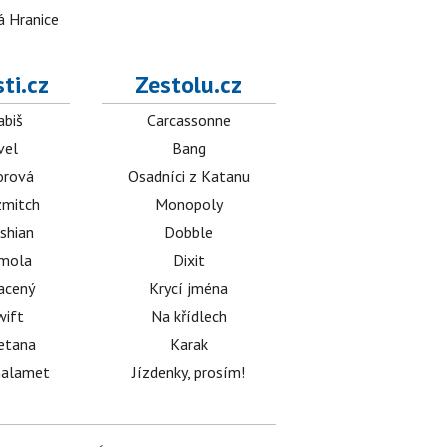
á Hranice
ti.cz
Zestolu.cz
abiš
Carcassonne
vel
Bang
orová
Osadníci z Katanu
mitch
Monopoly
shian
Dobble
émola
Dixit
acený
Krycí jména
wift
Na křídlech
etana
Karak
halamet
Jízdenky, prosím!