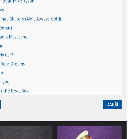
an Beat Mike Tyson
ove
That Glitters (Ain't Always Gold)
(Donut)
Had a Mustache
nd
My Car?
 Your Dreams
no
 Hype
on the Beat Box
DALŠÍ