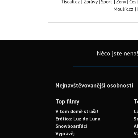
Tiscali.cz
|
Zprávy
|
Sport
|
Ženy
|
Ces
Moulík.cz
|
Něco jste nenaš
Nejnavštěvovanější osobnosti
Top filmy
T
V tom domě straší!
C
Erótica: Luz de Luna
S
Snowboarďáci
A
Vyprávěj
V