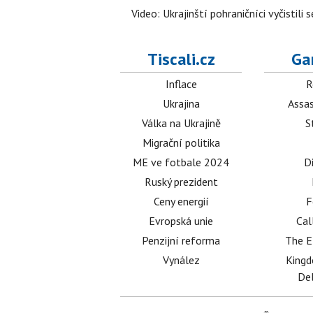
Video: Ukrajinští pohraničníci vyčistil
Tiscali.cz
Ga
Inflace
R
Ukrajina
Assas
Válka na Ukrajině
S
Migrační politika
ME ve fotbale 2024
D
Ruský prezident
Ceny energií
F
Evropská unie
Cal
Penzijní reforma
The E
Vynález
King
Del