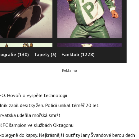
ografie (130)
Tapety (3)
Fanklub (1228)
FO. Hovoří o vyspělé technologii
ík zabil desítky žen. Policii unikal téměř 20 let
orvatska udeřila mořská smršť
 BKFC šampion ve službách Oktagonu
olegyně do kapsy. Nejkrásnější outfity Jany Švandové berou dech