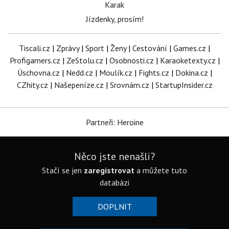
Karak
Jízdenky, prosím!
Tiscali.cz
|
Zprávy
|
Sport
|
Ženy
|
Cestování
|
Games.cz
|
Profigamers.cz
|
ZeStolu.cz
|
Osobnosti.cz
|
Karaoketexty.cz
|
Úschovna.cz
|
Nedd.cz
|
Moulík.cz
|
Fights.cz
|
Dokina.cz
|
CZhity.cz
|
Našepeníze.cz
|
Srovnám.cz
|
StartupInsider.cz
Partneři: Heroine
Něco jste nenašli?
Stačí se jen
zaregistrovat
a můžete tuto
databázi
DOPLNIT