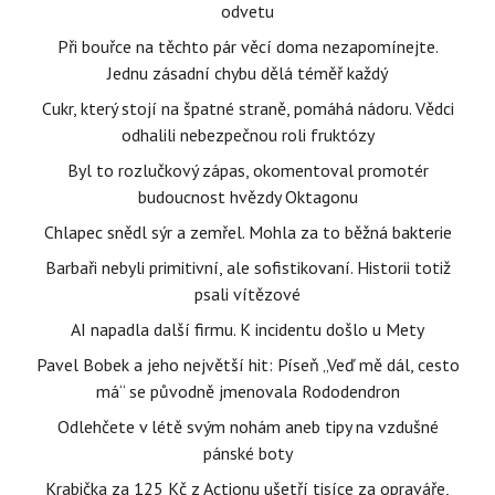
odvetu
Při bouřce na těchto pár věcí doma nezapomínejte.
Jednu zásadní chybu dělá téměř každý
Cukr, který stojí na špatné straně, pomáhá nádoru. Vědci
odhalili nebezpečnou roli fruktózy
Byl to rozlučkový zápas, okomentoval promotér
budoucnost hvězdy Oktagonu
Chlapec snědl sýr a zemřel. Mohla za to běžná bakterie
Barbaři nebyli primitivní, ale sofistikovaní. Historii totiž
psali vítězové
AI napadla další firmu. K incidentu došlo u Mety
Pavel Bobek a jeho největší hit: Píseň „Veď mě dál, cesto
má“ se původně jmenovala Rododendron
Odlehčete v létě svým nohám aneb tipy na vzdušné
pánské boty
Krabička za 125 Kč z Actionu ušetří tisíce za opraváře,