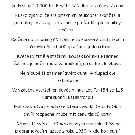
jindy stojí 10 000 Kč. Regál s nářadím je věčně prázdný
Rusko zjistilo, že éra bitevních helikoptér skončila, a
pomalu je vyřazuje. Ukrajinci je proškolili, jak to nikdy
nečekali
Rajčata do limonády? V Itálii je to klasika a chuť předčí i
citrónovku. Stačí 500 g rajčat a jeden citrón
Kvete i v zimě a stačí mu kousek kořínku. Ptačinec
žabinec je noční můra zahrádkářů, dá se ho ale zbavit
Nejhloupější znamení zvěrokruhu: 4 hlupáci dle
astrologie
Ve vzduchu vydržel jen devět minut. Let Tu-154 se 115
lidmi skončil katastrofou
Maličká knížka po babičce, která vypadá, že se každou
chvíli rozpadne, může mít cenu tisíců korun
„Azbest IT světa“: 70 % světových transakcí běží na
programovacím jazyce z roku 1959. Nikdo ho neumí