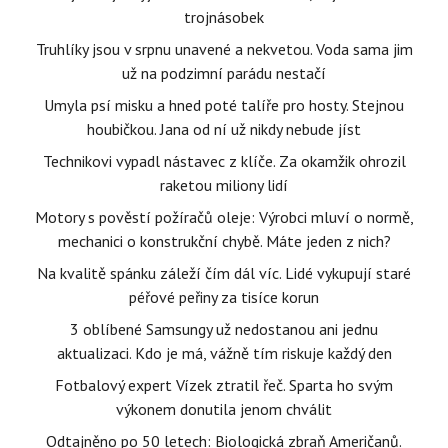
trojnásobek
Truhlíky jsou v srpnu unavené a nekvetou. Voda sama jim
už na podzimní parádu nestačí
Umyla psí misku a hned poté talíře pro hosty. Stejnou
houbičkou. Jana od ní už nikdy nebude jíst
Technikovi vypadl nástavec z klíče. Za okamžik ohrozil
raketou miliony lidí
Motory s pověstí požíračů oleje: Výrobci mluví o normě,
mechanici o konstrukční chybě. Máte jeden z nich?
Na kvalitě spánku záleží čím dál víc. Lidé vykupují staré
péřové peřiny za tisíce korun
3 oblíbené Samsungy už nedostanou ani jednu
aktualizaci. Kdo je má, vážně tím riskuje každý den
Fotbalový expert Vízek ztratil řeč. Sparta ho svým
výkonem donutila jenom chválit
Odtajněno po 50 letech: Biologická zbraň Američanů.