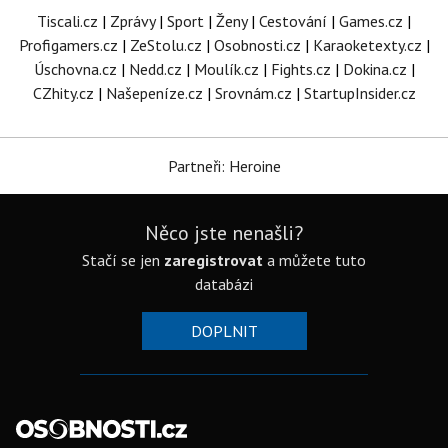
Tiscali.cz
|
Zprávy
|
Sport
|
Ženy
|
Cestování
|
Games.cz
|
Profigamers.cz
|
ZeStolu.cz
|
Osobnosti.cz
|
Karaoketexty.cz
|
Úschovna.cz
|
Nedd.cz
|
Moulík.cz
|
Fights.cz
|
Dokina.cz
|
CZhity.cz
|
Našepeníze.cz
|
Srovnám.cz
|
StartupInsider.cz
Partneři: Heroine
Něco jste nenašli?
Stačí se jen
zaregistrovat
a můžete tuto
databázi
DOPLNIT