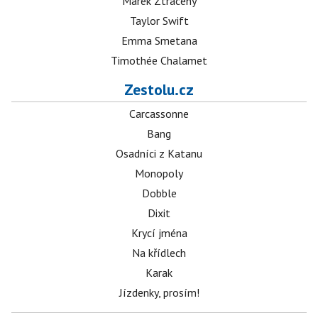
Marek Ztracený
Taylor Swift
Emma Smetana
Timothée Chalamet
Zestolu.cz
Carcassonne
Bang
Osadníci z Katanu
Monopoly
Dobble
Dixit
Krycí jména
Na křídlech
Karak
Jízdenky, prosím!