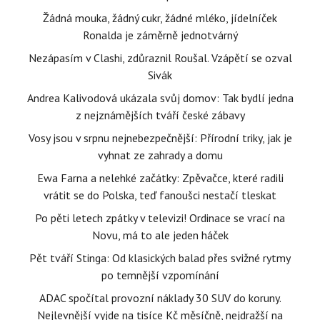
Žádná mouka, žádný cukr, žádné mléko, jídelníček
Ronalda je záměrně jednotvárný
Nezápasím v Clashi, zdůraznil Roušal. Vzápětí se ozval
Sivák
Andrea Kalivodová ukázala svůj domov: Tak bydlí jedna
z nejznámějších tváří české zábavy
Vosy jsou v srpnu nejnebezpečnější: Přírodní triky, jak je
vyhnat ze zahrady a domu
Ewa Farna a nelehké začátky: Zpěvačce, které radili
vrátit se do Polska, teď fanoušci nestačí tleskat
Po pěti letech zpátky v televizi! Ordinace se vrací na
Novu, má to ale jeden háček
Pět tváří Stinga: Od klasických balad přes svižné rytmy
po temnější vzpomínání
ADAC spočítal provozní náklady 30 SUV do koruny.
Nejlevnější vyjde na tisíce Kč měsíčně, nejdražší na