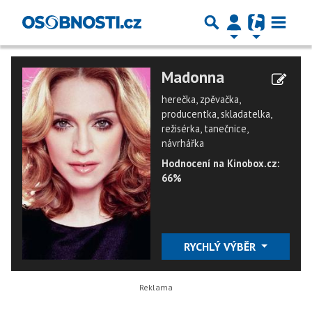
Madonna
herečka, zpěvačka,
producentka, skladatelka,
režisérka, tanečnice,
návrhářka
Hodnocení na Kinobox.cz:
66%
RYCHLÝ VÝBĚR