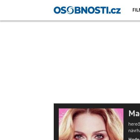
FIL
Ma
herečk
návrh
Hodno