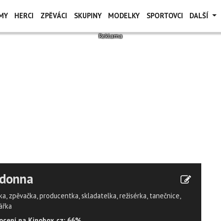
MY
HERCI
ZPĚVÁCI
SKUPINY
MODELKY
SPORTOVCI
DALŠÍ
donna
a, zpěvačka, producentka, skladatelka, režisérka, tanečnice,
ářka
cení na Kinobox.cz: 66%