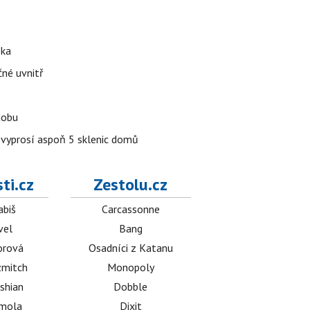
ška
čné uvnitř
dobu
y vyprosí aspoň 5 sklenic domů
ti.cz
Zestolu.cz
abiš
Carcassonne
vel
Bang
orová
Osadníci z Katanu
mitch
Monopoly
shian
Dobble
émola
Dixit