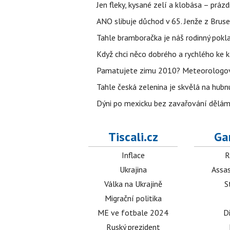
Jen fleky, kysané zelí a klobása – prázd
ANO slibuje důchod v 65. Jenže z Bruse
Tahle bramboračka je náš rodinný pokla
Když chci něco dobrého a rychlého ke k
Pamatujete zimu 2010? Meteorologové ř
Tahle česká zelenina je skvělá na hubnu
Dýni po mexicku bez zavařování dělám 
Tiscali.cz
Ga
Inflace
R
Ukrajina
Assas
Válka na Ukrajině
S
Migrační politika
ME ve fotbale 2024
D
Ruský prezident