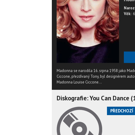
Naroz
Věk:
6
Madonna se narodila 16. srpna 1958 jako Madon
Ciccone, přezdívaný Tony, byl designérem aut
Madonna Louise Ciccone...
Diskografie: You Can Dance 
PŘEDCHOZÍ