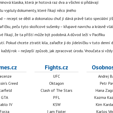
ninová klasika, která je hotová raz dva a všichni si přidávají
lu vypluly dokumenty, které říkají něco jiného
d – recept se dědí a dokonalou chuť jí dává právě tato speciální jí
afíčku, peču tyto skořicové sušenky – křupavé navrchu a krásně vlá
íkají, že ta příští může být podobná. A důvod leží v Pacifiku
tí. Pokud chcete ztratit kila, zařaďte ji do jídelníčku v tuto denní 
každý rok – nejlepší způsob, jak zpracovat úrodu. Vnoučata si vžd
mes.cz
Fights.cz
Osobnos
ecenze
UFC
Andrej B
sin's Creed
Oktagon
Petr Pa
tarfield
Clash of The Stars
Hana Zag
GTA
PFL
Kazma Kaz
iablo IV
KSW
Kim Karda
Forza
I am Figter
Karlos V