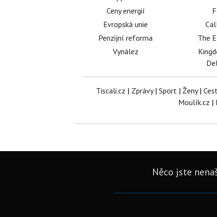
Ceny energií
F
Evropská unie
Cal
Penzijní reforma
The E
Vynález
King
Del
Tiscali.cz
|
Zprávy
|
Sport
|
Ženy
|
Ces
Moulík.cz
|
Něco jste nenaš