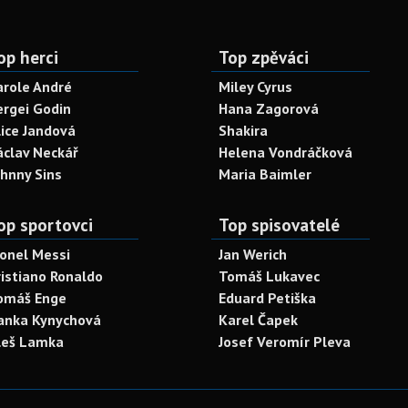
op herci
Top zpěváci
arole André
Miley Cyrus
ergei Godin
Hana Zagorová
lice Jandová
Shakira
áclav Neckář
Helena Vondráčková
ohnny Sins
Maria Baimler
op sportovci
Top spisovatelé
ionel Messi
Jan Werich
ristiano Ronaldo
Tomáš Lukavec
omáš Enge
Eduard Petiška
anka Kynychová
Karel Čapek
leš Lamka
Josef Veromír Pleva