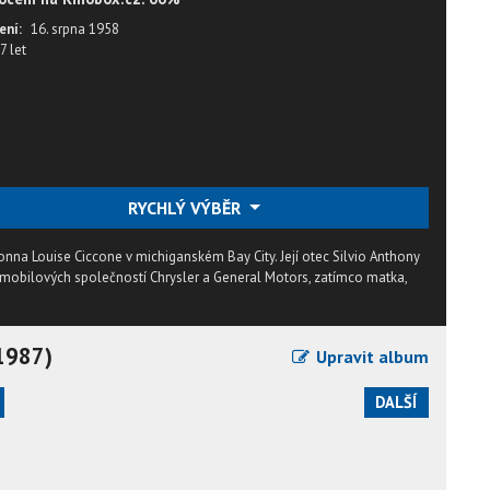
ení:
16. srpna 1958
7 let
RYCHLÝ VÝBĚR
na Louise Ciccone v michiganském Bay City. Její otec Silvio Anthony
omobilových společností Chrysler a General Motors, zatímco matka,
(1987)
Upravit album
DALŠÍ