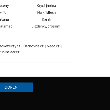
acený
Krycí jména
wift
Na křídlech
etana
Karak
halamet
Jízdenky, prosím!
aoketexty.cz
|
Úschovna.cz
|
Nedd.cz
|
tupInsider.cz
DOPLNIT