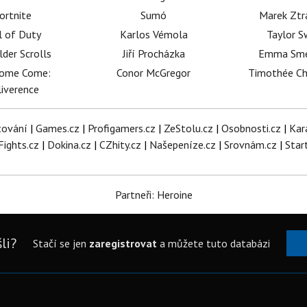
ortnite
Sumó
Marek Ztr
l of Duty
Karlos Vémola
Taylor S
lder Scrolls
Jiří Procházka
Emma Sm
dome Come:
Conor McGregor
Timothée C
iverence
tování
|
Games.cz
|
Profigamers.cz
|
ZeStolu.cz
|
Osobnosti.cz
|
Kar
Fights.cz
|
Dokina.cz
|
CZhity.cz
|
Našepeníze.cz
|
Srovnám.cz
|
Star
Partneři: Heroine
li?
Stačí se jen
zaregistrovat
a můžete tuto databázi