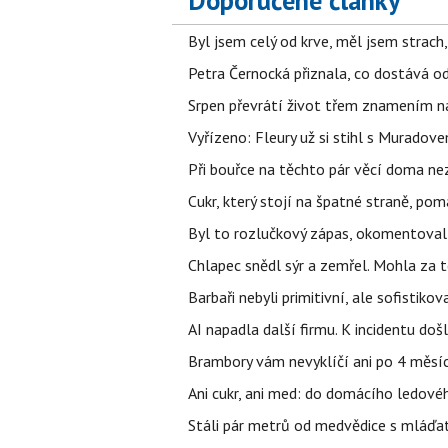
Doporučené články
Byl jsem celý od krve, měl jsem strach
Petra Černocká přiznala, co dostává o
Srpen převrátí život třem znamením na
Vyřízeno: Fleury už si stihl s Murado
Při bouřce na těchto pár věcí doma ne
Cukr, který stojí na špatné straně, pom
Byl to rozlučkový zápas, okomentova
Chlapec snědl sýr a zemřel. Mohla za t
Barbaři nebyli primitivní, ale sofistikov
AI napadla další firmu. K incidentu doš
Brambory vám nevyklíčí ani po 4 měsíc
Ani cukr, ani med: do domácího ledovéh
Stáli pár metrů od medvědice s mláďat