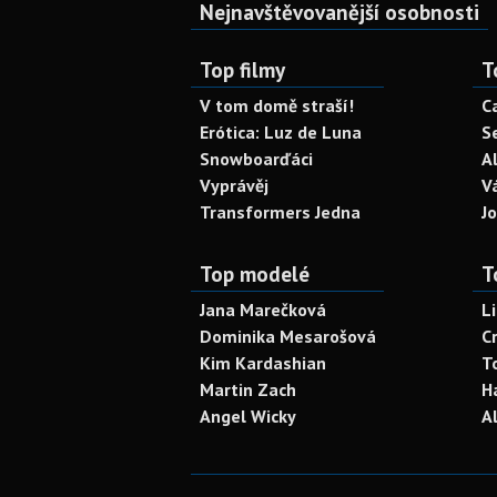
Nejnavštěvovanější osobnosti
Top filmy
T
V tom domě straší!
C
Erótica: Luz de Luna
S
Snowboarďáci
A
Vyprávěj
V
Transformers Jedna
J
Top modelé
T
Jana Marečková
L
Dominika Mesarošová
C
Kim Kardashian
T
Martin Zach
H
Angel Wicky
A