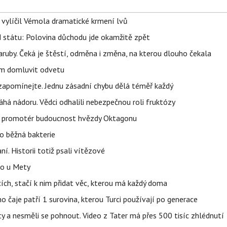
, vylíčil Vémola dramatické krmení lvů
d státu: Polovina důchodu jde okamžitě zpět
ruby. Čeká je štěstí, odměna i změna, na kterou dlouho čekala
vem domluvit odvetu
zapomínejte. Jednu zásadní chybu dělá téměř každý
áhá nádoru. Vědci odhalili nebezpečnou roli fruktózy
l promotér budoucnost hvězdy Oktagonu
o běžná bakterie
aní. Historii totiž psali vítězové
lo u Mety
ích, stačí k nim přidat věc, kterou má každý doma
o čaje patří 1 surovina, kterou Turci používají po generace
y a nesměli se pohnout. Video z Tater má přes 500 tisíc zhlédnutí